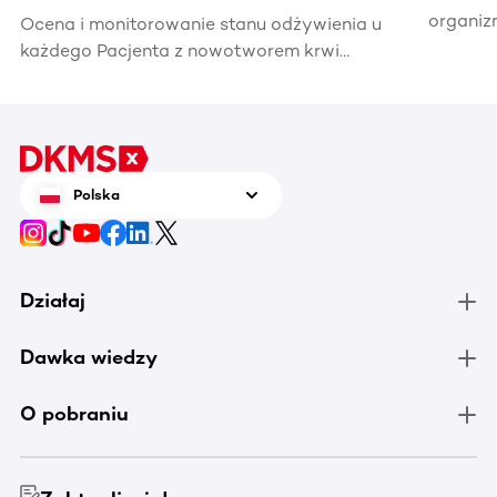
organiz
Ocena i monitorowanie stanu odżywienia u
które s
każdego Pacjenta z nowotworem krwi
oraz zw
powinna być obowiązkową czynnością
budowy 
podczas całego procesu leczenia, bowiem u
przepro
większości chorych stwierdza się duże
czy też
ryzyko jego szybkiego pogorszenia.
szkodli
Polska
Działaj
Dawka wiedzy
O pobraniu