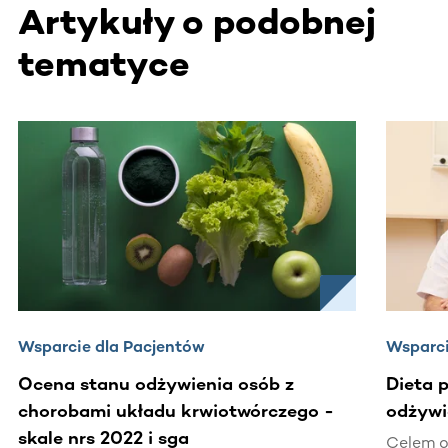
Artykuły o podobnej
tematyce
Ta sekcja zawiera treści przewijane w poziomie. Użyj kl
Wsparcie dla Pacjentów
Wsparci
Ocena stanu odżywienia osób z
Dieta 
chorobami układu krwiotwórczego -
odżywi
skale nrs 2022 i sga
Celem o