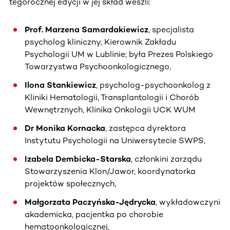
tegorocznej edycji w jej skład weszli:
Prof. Marzena Samardakiewicz
, specjalista
psycholog kliniczny, Kierownik Zakładu
Psychologii UM w Lublinie; była Prezes Polskiego
Towarzystwa Psychoonkologicznego,
Ilona Stankiewicz
, psycholog-psychoonkolog z
Kliniki Hematologii, Transplantologii i Chorób
Wewnętrznych, Klinika Onkologii UCK WUM
Dr Monika Kornacka
, zastępca dyrektora
Instytutu Psychologii na Uniwersytecie SWPS,
Izabela Dembicka-Starska
, członkini zarządu
Stowarzyszenia Klon/Jawor, koordynatorka
projektów społecznych,
Małgorzata Paczyńska-Jędrycka
, wykładowczyni
akademicka, pacjentka po chorobie
hematoonkologicznej,