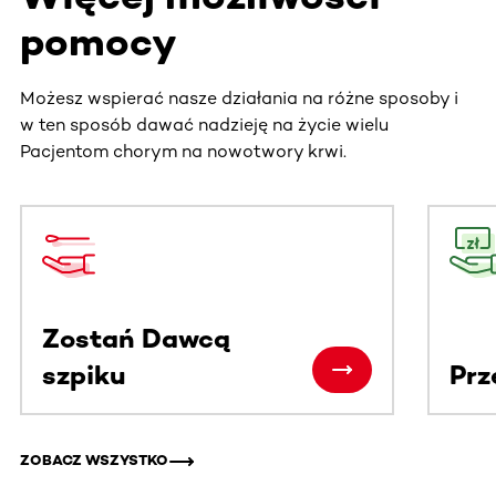
pomocy
Możesz wspierać nasze działania na różne sposoby i
w ten sposób dawać nadzieję na życie wielu
Pacjentom chorym na nowotwory krwi.
Ta sekcja zawiera treści przewijane w poziomie. Użyj kl
Zostań Dawcą
szpiku
Prz
ZOBACZ WSZYSTKO