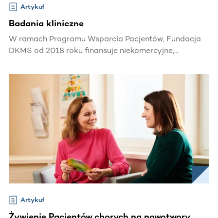
Artykuł
Badania kliniczne
W ramach Programu Wsparcia Pacjentów, Fundacja
DKMS od 2018 roku finansuje niekomercyjne,
wieloośrodkowe badania kliniczne dedykowane
leczeniu chorych na choroby hematologiczne, m.in.
ostre białaczki.
Artykuł
Żywienie Pacjentów chorych na nowotwory