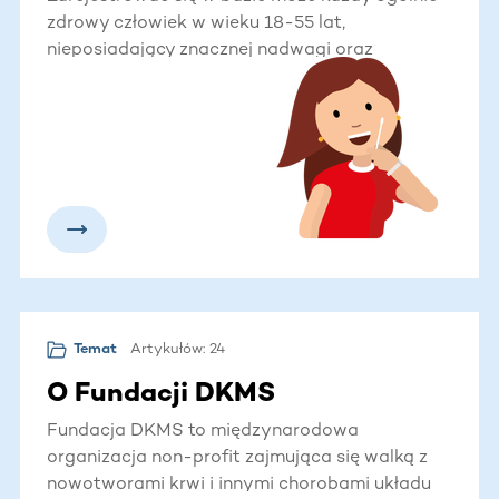
zdrowy człowiek w wieku 18-55 lat,
nieposiadający znacznej nadwagi oraz
świadomy swojego zobowiązania. Dawcą
faktycznym można zostać do 61. roku życia.
Zamów pakiet rejestracyjny, wypełnij formularz,
pobierz wymaz z wewnętrznej strony policzka i
odeślij całość do nas. Z przesłanej próbki
wykonywana jest typizacja antygenów
zgodności tkankowej. Wyniki wraz z danymi z
formularza wprowadzane są do bazy Dawców.
Proces trwa ok. 2-3 miesiące.
Artykułów: 24
Temat
O Fundacji DKMS
Fundacja DKMS to międzynarodowa
organizacja non-profit zajmująca się walką z
nowotworami krwi i innymi chorobami układu