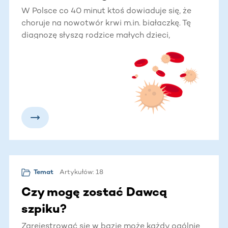
W Polsce co 40 minut ktoś dowiaduje się, że
choruje na nowotwór krwi m.in. białaczkę. Tę
diagnozę słyszą rodzice małych dzieci,
młodzież, dorośli. Bez względu na wiek – każdy
może zachorować. Na szczęście każdy może
też pomóc. Dla wielu chorych jedyną szansą na
życie jest przeszczepienie szpiku lub komórek
macierzystych od niespokrewnionego Dawcy.
Dowiedz się więcej o nowotworach krwi.
Artykułów: 18
Temat
Czy mogę zostać Dawcą
szpiku?
Zarejestrować się w bazie może każdy ogólnie