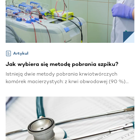
Artykuł
Jak wybiera się metodę pobrania szpiku?
Istnieją dwie metody pobrania krwiotwórczych
komórek macierzystych: z krwi obwodowej (90 %)
oraz z talerza kości biodrowej (10 %). Kto decyduje o
tym, jaką metodą zostanie pobrany materiał do
transplantacji? Co bierze się pod uwagę? Czy Dawca
ma wpływ na wybór metody pobrania?