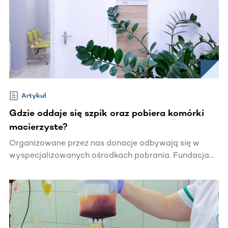
Artykuł
Gdzie oddaje się szpik oraz pobiera komórki
macierzyste?
Organizowane przez nas donacje odbywają się w
wyspecjalizowanych ośrodkach pobrania. Fundacja
stara się, aby pobranie miało miejsce jak najbliżej
miejsca zamieszkania Dawcy, ale ostatecznie o tym,
gdzie się odbędzie decyduje dostępność miejsc w
klinikach pobrania.