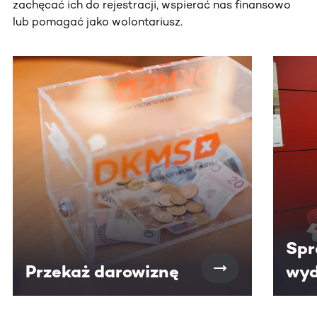
zachęcać ich do rejestracji, wspierać nas finansowo
lub pomagać jako wolontariusz.
Ta sekcja zawiera treści przewijane w poziomie. Użyj kl
Spr
Przekaż darowiznę
wyd