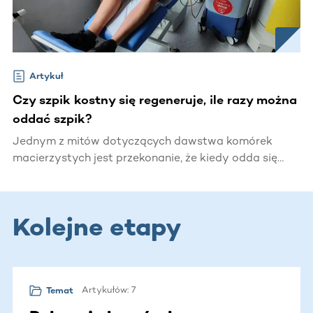
Artykuł
Czy szpik kostny się regeneruje, ile razy można
oddać szpik?
Jednym z mitów dotyczących dawstwa komórek
macierzystych jest przekonanie, że kiedy odda się
komuś komórki macierzyste może ich zabraknąć dla
samego Dawcy lub dla kogoś z jego rodziny. A to
nieprawda. Komórki macierzyste regenerują się w
Kolejne etapy
ciągu ok. 2 tygodni, więc Dawcą można być
wielokrotnie.
Artykułów: 7
Temat