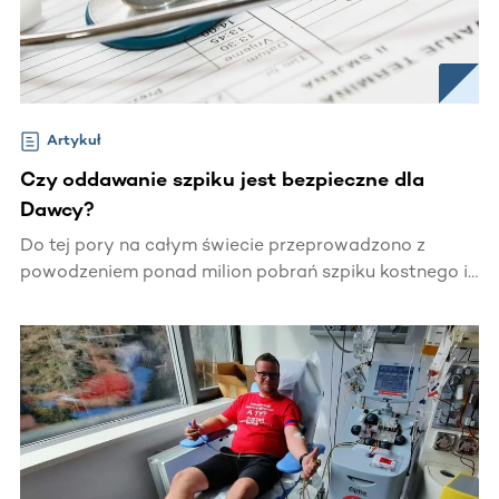
Artykuł
Czy oddawanie szpiku jest bezpieczne dla
Dawcy?
Do tej pory na całym świecie przeprowadzono z
powodzeniem ponad milion pobrań szpiku kostnego i
krwiotwórczych komórek macierzystych. Lekarze
często podkreślają, że procedura pobrania jest
zabiegiem bezpiecznym, nie stanowiącym istotnego
zagrożenia dla zdrowia i życia Dawcy.