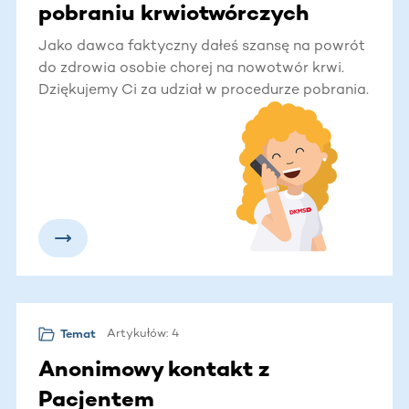
pobraniu krwiotwórczych
komórek macierzystych lub
Jako dawca faktyczny dałeś szansę na powrót
do zdrowia osobie chorej na nowotwór krwi.
szpiku
Dziękujemy Ci za udział w procedurze pobrania.
Będziemy wdzięczni, jeśli pozostaniesz z nami w
stałym kontakcie, abyśmy mogli obserwować
stan Twojego zdrowia.
Artykułów: 4
Temat
Anonimowy kontakt z
Pacjentem