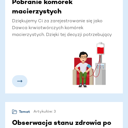
Pobranie komórek
macierzystych
Dziękujemy Ci za zarejestrowanie się jako
Dawca krwiotwórczych komórek
macierzystych. Dzięki tej decyzji potrzebujący
przeszczepienia szpiku Pacjent otrzyma od
Ciebie szansę na życie. Podarujesz mu
najwspanialszy prezent.
Artykułów: 3
Temat
Obserwacja stanu zdrowia po