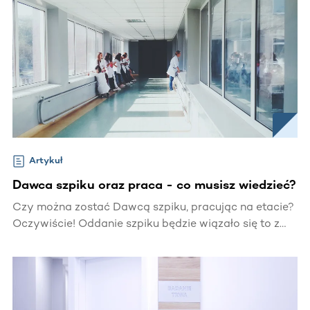
Artykuł
Dawca szpiku oraz praca - co musisz wiedzieć?
Czy można zostać Dawcą szpiku, pracując na etacie?
Oczywiście! Oddanie szpiku będzie wiązało się to z
Twoją nieobecnością w pracy - na czas wykonania
szczegółowych badań oraz procedurę pobrania.
Możesz być spokojny, bo Twoja nieobecność ma
solidną podstawę prawną – tę kwestię reguluje
kodeks pracy.