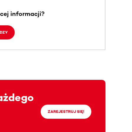
cej informacji?
DZY
ażdego
ZAREJESTRUJ SIĘ!