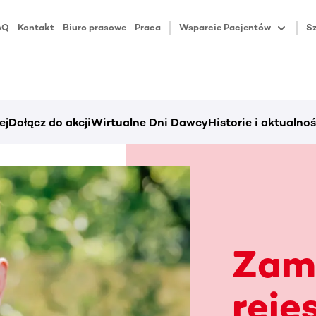
AQ
Kontakt
Biuro prasowe
Praca
Wsparcie Pacjentów
Sz
ej
Dołącz do akcji
Wirtualne Dni Dawcy
Historie i aktualnoś
Zam
reje