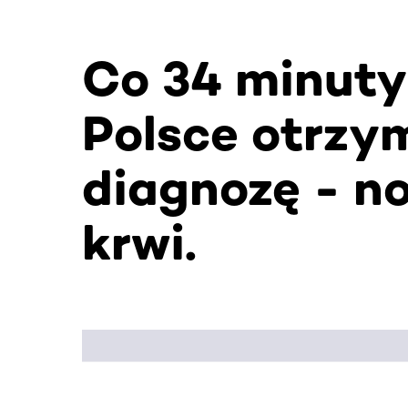
Co 34 minuty
Polsce otrzy
diagnozę - n
krwi.