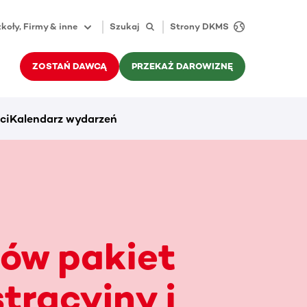
koły, Firmy & inne
Szukaj
Strony DKMS
ZOSTAŃ DAWCĄ
PRZEKAŻ DAROWIZNĘ
ci
Kalendarz wydarzeń
ów pakiet
stracyjny i