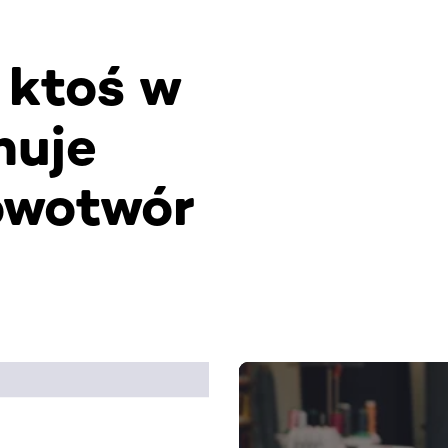
 ktoś w
muje
owotwór