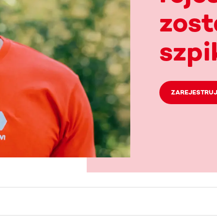
zos
szpi
ZAREJESTRUJ