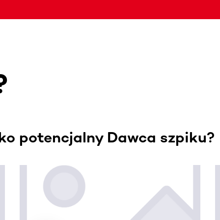
?
ako potencjalny Dawca szpiku?
. Użyj klawisza Tab lub przesuń palcem, aby zobaczyć więce