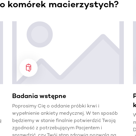
o komórek macierzystych?
. Użyj klawisza Tab lub przesuń palcem, aby zobaczyć więce
Badania wstępne
Poprosimy Cię o oddanie próbki krwi i
wypełnienie ankiety medycznej. W ten sposób
W
ą
będziemy w stanie finalnie potwierdzić Twoją
m
zgodność z potrzebującym Pacjentem i
D
sprawdzić, czy Twój stan zdrowia pozwala na