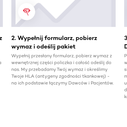
z
2. Wypełnij formularz, pobierz
wymaz i odeślij pakiet
Wypełnij przesłany formularz, pobierz wymaz z
P
a
wewnętrznej części policzka i całość odeślij do
w
nas. My przebadamy Twój wymaz i określimy
s
Twoje HLA (antygeny zgodności tkankowej) -
m
na ich podstawie łączymy Dawców i Pacjentów.
u
d
k