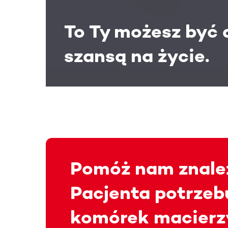
To Ty możesz być 
szansą na życie.
Pomóż nam znale
Pacjenta potrzeb
komórek macierz