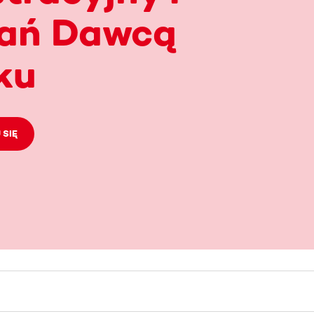
tań Dawcą
ku
 SIĘ