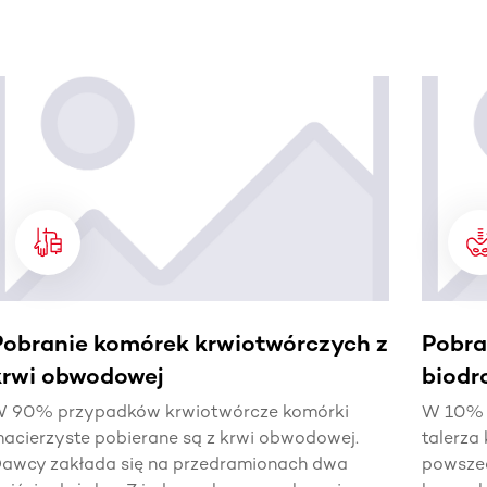
j.
Pobranie komórek krwiotwórczych z
Pobra
krwi obwodowej
biodr
 90% przypadków krwiotwórcze komórki
W 10% p
acierzyste pobierane są z krwi obwodowej.
talerza 
awcy zakłada się na przedramionach dwa
powszec