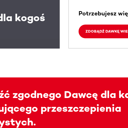
Potrzebujesz wię
dla kogoś
ZDOBĄDŹ DAWKĘ WIE
źć zgodnego Dawcę dla k
ującego przeszczepienia
ystych.