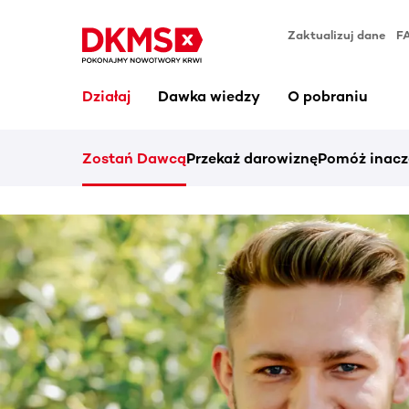
Zaktualizuj dane
F
Działaj
Dawka wiedzy
O pobraniu
Zostań Dawcą
Przekaż darowiznę
Pomóż inacz