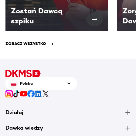
Zostań Dawcą
Zor
szpiku
Daw
ZOBACZ WSZYSTKO
Polska
Działaj
Dawka wiedzy