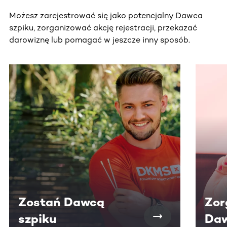
Możesz zarejestrować się jako potencjalny Dawca
szpiku, zorganizować akcję rejestracji, przekazać
darowiznę lub pomagać w jeszcze inny sposób.
Ta sekcja zawiera treści przewijane w poziomie. Użyj kl
Zostań Dawcą
Zor
szpiku
Daw