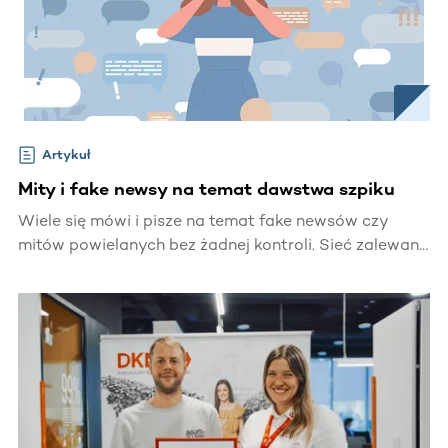
Artykuł
Mity i fake newsy na temat dawstwa szpiku
Wiele się mówi i pisze na temat fake newsów czy
mitów powielanych bez żadnej kontroli. Sieć zalewana
jest fałszywymi informacjami, a przodują w tym
media społecznościowe. To bardzo szkodliwe zjawisko
dotyczy także idei dawstwa szpiku, wiedzy na temat
przeszczepienia szpiku, czy samej Fundacji DKMS.