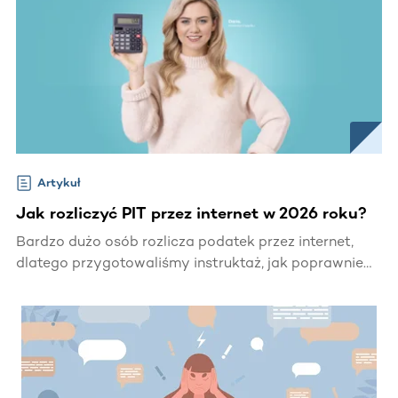
Artykuł
Jak rozliczyć PIT przez internet w 2026 roku?
Bardzo dużo osób rozlicza podatek przez internet,
dlatego przygotowaliśmy instruktaż, jak poprawnie
wypełnić deklarację samodzielnie. W artykule
odpowiedzieliśmy na pytanie, jakiego programu użyć,
skąd wziąć kwotę przychodu za poprzedni rok oraz na
co zwrócić uwagę, wypełniając PIT 2025/2026.