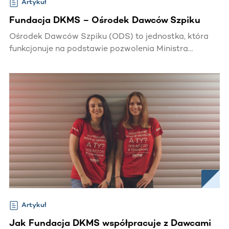
Artykuł
Fundacja DKMS – Ośrodek Dawców Szpiku
Ośrodek Dawców Szpiku (ODS) to jednostka, która
funkcjonuje na podstawie pozwolenia Ministra
Zdrowia zgodnie z art. 16a ustawy z dnia 1 lipca 2005
r. o pobieraniu, przechowywaniu i przeszczepianiu
komórek, tkanek i narządów (Dz.U. Nr 169, poz. 1411 z
późn. zm.).
Artykuł
Jak Fundacja DKMS współpracuje z Dawcami