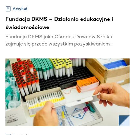
Artykuł
Fundacja DKMS – Działania edukacyjne i
świadomościowe
Fundacja DKMS jako Ośrodek Dawców Szpiku
zajmuje się przede wszystkim pozyskiwaniem
potencjalnych Dawców alogenicznych
(niespokrewnionych) szpiku i krwiotwórczych
komórek macierzystych. Jest to nasze główne
zadanie, ale jego realizacja nie byłaby możliwa bez
działań edukacyjnych i świadomościowych.