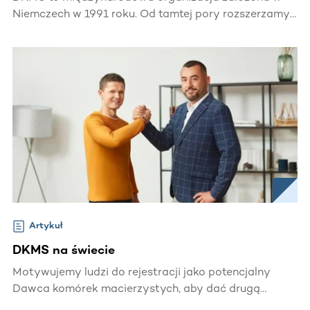
Niemczech w 1991 roku. Od tamtej pory rozszerzamy
swoje działania na inne kraje, realizując naszą misję,
jaką jest znalezienie zgodnego Dawcy dla każdego
chorego czekającego na swojego „bliźniaka
genetycznego”.
Artykuł
DKMS na świecie
Motywujemy ludzi do rejestracji jako potencjalny
Dawca komórek macierzystych, aby dać drugą
szansę na życie pacjentom z nowotworami krwi na