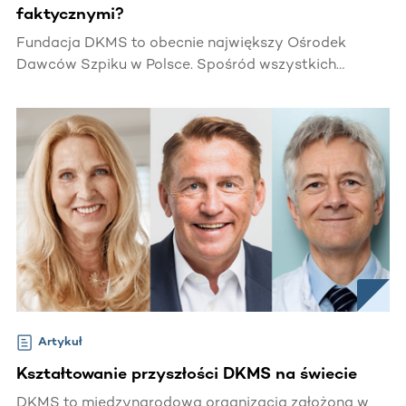
faktycznymi?
Fundacja DKMS to obecnie największy Ośrodek
Dawców Szpiku w Polsce. Spośród wszystkich
zarejestrowanych dotychczas osób, już ponad 13,5
tys. zostało Dawcami faktycznymi, czyli podarowało
komuś szansę na życie.
Artykuł
Kształtowanie przyszłości DKMS na świecie
DKMS to międzynarodowa organizacja założona w