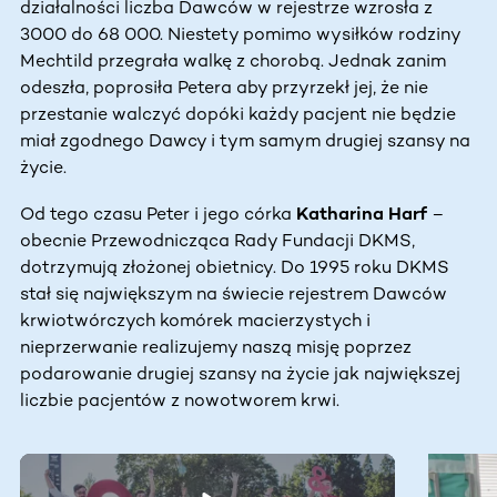
działalności liczba Dawców w rejestrze wzrosła z
3000 do 68 000. Niestety pomimo wysiłków rodziny
Mechtild przegrała walkę z chorobą. Jednak zanim
odeszła, poprosiła Petera aby przyrzekł jej, że nie
przestanie walczyć dopóki każdy pacjent nie będzie
miał zgodnego Dawcy i tym samym drugiej szansy na
życie.
Od tego czasu Peter i jego córka
Katharina Harf
–
obecnie Przewodnicząca Rady Fundacji DKMS,
dotrzymują złożonej obietnicy. Do 1995 roku DKMS
stał się największym na świecie rejestrem Dawców
krwiotwórczych komórek macierzystych i
nieprzerwanie realizujemy naszą misję poprzez
podarowanie drugiej szansy na życie jak największej
liczbie pacjentów z nowotworem krwi.
Ta sekcja zawiera treści przewijane w poziomie. Użyj kl