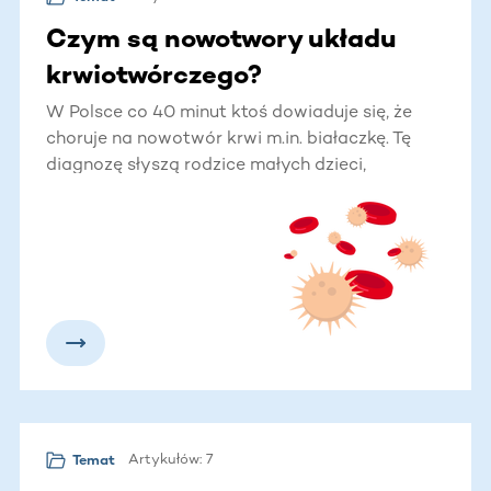
Czym są nowotwory układu
krwiotwórczego?
W Polsce co 40 minut ktoś dowiaduje się, że
choruje na nowotwór krwi m.in. białaczkę. Tę
diagnozę słyszą rodzice małych dzieci,
młodzież, dorośli. Bez względu na wiek – każdy
może zachorować. Na szczęście każdy może
też pomóc. Dla wielu chorych jedyną szansą na
życie jest przeszczepienie szpiku lub komórek
macierzystych od niespokrewnionego Dawcy.
Dowiedz się więcej o nowotworach krwi.
Artykułów: 7
Temat