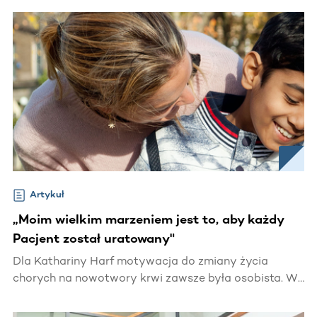
całym świecie.
Artykuł
„Moim wielkim marzeniem jest to, aby każdy
Pacjent został uratowany"
Dla Kathariny Harf motywacja do zmiany życia
chorych na nowotwory krwi zawsze była osobista. W
wieku 14 lat patrzyła, jak jej matka walczy i
ostatecznie umiera na białaczkę.