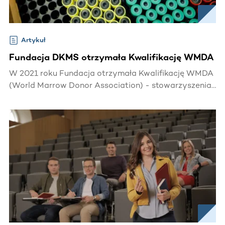
Artykuł
Fundacja DKMS otrzymała Kwalifikację WMDA
W 2021 roku Fundacja otrzymała Kwalifikację WMDA
(World Marrow Donor Association) - stowarzyszenia
skupiającego wokół siebie bazy i rejestry Dawców
komórek macierzystych i krwi pępowinowej z całego
świata.