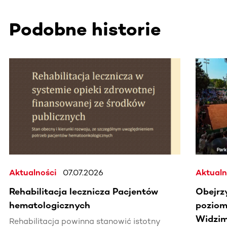
Podobne historie
Ta sekcja zawiera treści przewijane w poziomie. Użyj kl
Aktualności
07.07.2026
Aktualn
Rehabilitacja lecznicza Pacjentów
Obejrz
hematologicznych
poziomi
Widzim
Rehabilitacja powinna stanowić istotny