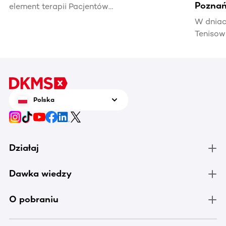
Poznań
element terapii Pacjentów
hematoonkologicznych, wpływając na ich
W dniac
jakość życia i efektywność leczenia.
Tenisow
areną w
Enea Po
czerwca
tenis n
zrobić 
Polska
chorują
Działaj
Dawka wiedzy
O pobraniu