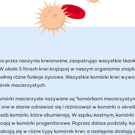
a przez naczynia krwionośne, zaopatrując wszystkie tkan
W około 5 litrach krwi krążącej w naszym organizmie znajdu
pełnią różne funkcje życiowe. Wszystkie komórki krwi wywo
órek macierzystych.
órki macierzyste nazywane są "komórkami macierzystymi"
ą one w stanie odnawiać się i różnicować w komórki o określo
sób komórki, które obumierają. W szpiku kostnym, komórki
tałcają w komórki progenitorowe. Poprzez dalsze podziały, 
tałcają się w różne typy komórek krwi, a następnie dostają 