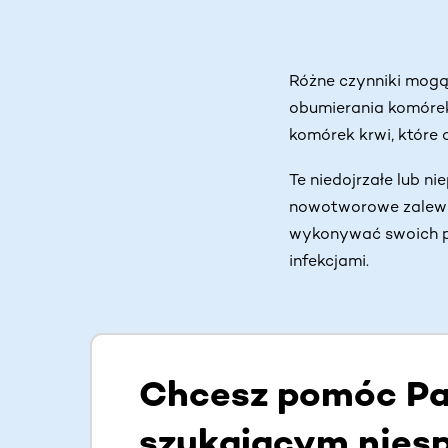
Różne czynniki mogą
obumierania komórek
komórek krwi, które 
Te niedojrzałe lub 
nowotworowe zalewaj
wykonywać swoich po
infekcjami.
Chcesz pomóc Pac
szukającym nies