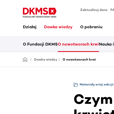
Zaktualizuj dane
F
Działaj
Dawka wiedzy
O pobraniu
O Fundacji DKMS
O nowotworach krwi
Nauka 
Dawka wiedzy
O nowotworach krwi
Materiały w tej sekcji:
Czym 