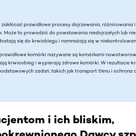
 zakłócać prawidłowe procesy dojrzewania, różnicowania i
Jak powstają i czym są nowotwory krwi?
02:51
. Może to prowadzić do powstawania niedojrzałych lub ni
dostają się do krwiobiegu i namnażają się w niekontrolowa
nieprawidłowe komórki nazywane są komórkami nowotworow
ą krwioobieg i wypierają zdrowe komórki. W rezultacie kr
dstawowych zadań, takich jak transport tlenu i ochrona 
jentom i ich bliskim,
pokrewnionego Dawcy szp