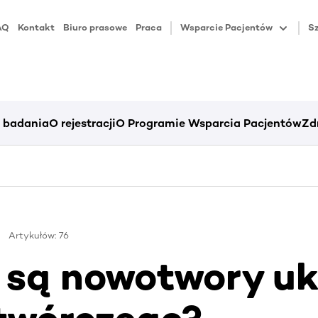
AQ
Kontakt
Biuro prasowe
Praca
Wsparcie Pacjentów
Sz
i badania
O rejestracji
O Programie Wsparcia Pacjentów
Zd
Artykułów: 76
są nowotwory uk