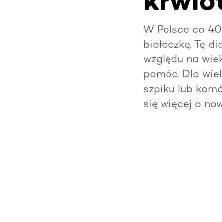
krwio
W Polsce co 40 
białaczkę. Tę di
względu na wie
pomóc. Dla wiel
szpiku lub kom
się więcej o no