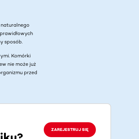
 naturalnego
eprawidłowych
ny sposób.
ymi. Komórki
ew nie może już
organizmu przed
ZAREJESTRUJ SIĘ
iku?