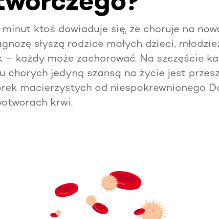
twórczego?
minut ktoś dowiaduje się, że choruje na nowo
agnozę słyszą rodzice małych dzieci, młodzież
k – każdy może zachorować. Na szczęście ka
u chorych jedyną szansą na życie jest przes
órek macierzystych od niespokrewnionego D
wotworach krwi.