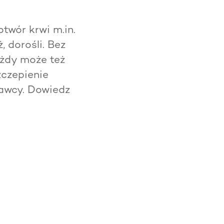
twór krwi m.in.
, dorośli. Bez
żdy może też
zczepienie
awcy. Dowiedz