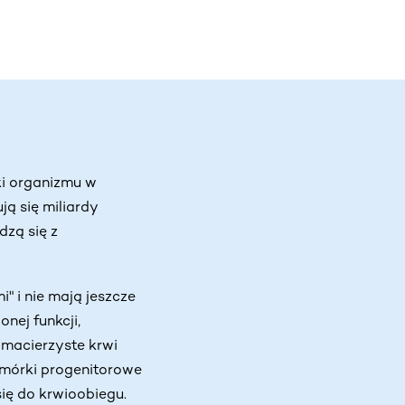
ki organizmu w
ją się miliardy
dzą się z
 i nie mają jeszcze
nej funkcji,
 macierzyste krwi
komórki progenitorowe
się do krwioobiegu.