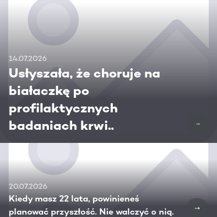
14.07.2026
Usłyszała, że choruje na
białaczkę po
profilaktycznych
badaniach krwi..
20.07.2026
Kiedy masz 22 lata, powinieneś
planować przyszłość. Nie walczyć o nią.