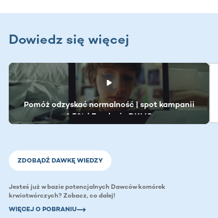
Dowiedz się więcej
Ta sekcja zawiera treści przewijane w poziomie. Użyj kl
Pomóż odzyskać normalność | spot kampanii
1.5% | Fundacja DKMS
ZDOBĄDŹ DAWKĘ WIEDZY
Jesteś już w bazie potencjalnych Dawców komórek
krwiotwórczych? Zobacz, co dalej!
WIĘCEJ O POBRANIU