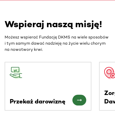
Wspieraj naszą misję!
Możesz wspierać Fundację DKMS na wiele sposobów
i tym samym dawać nadzieję na życie wielu chorym
na nowotwory krwi.
Ta sekcja zawiera treści przewijane w poziomie. Użyj kl
Zor
Przekaż darowiznę
Da