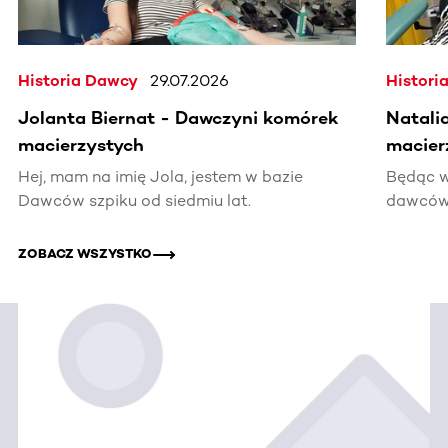
Historia Dawcy
29.07.2026
Histori
Jolanta Biernat - Dawczyni komórek
Natali
macierzystych
macier
Hej, mam na imię Jola, jestem w bazie
Będąc w
Dawców szpiku od siedmiu lat.
dawców 
kiedyś 
informac
ZOBACZ WSZYSTKO
pomocy