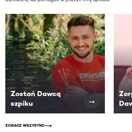
Ta sekcja zawiera treści przewijane w poziomie. Użyj kl
Zostań Dawcą
Zor
szpiku
Daw
ZOBACZ WSZYSTKO