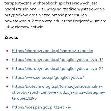
terapeutyczne w chorobach spichrzeniowych jest
nadal utrudnione – z uwagi na rzadkie występowanie
przypadków oraz nieznajomość procesu ich
powstawania. Z tego względu część Pacjentów umiera
już w niemowlęctwie.
Źródła:
https://chorobyrzadkie.pl/choroby-rzadkie/
https://chorobyrzadkie.pl/gangliozydoza-typ-1/
https://chorobyrzadkie.pl/gangliozydoza-typ-2/
https://www.synevo.pl/gangliozydoza/
https://biotechnologia.pl/farmacja/lizosomalne-
choroby-spichrzeniowe-rodzaje-oraz-dostepne-
terapie,13195
https://ncez.pzh.gov.pl/dzieci-i-