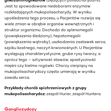
glikozaminoglikanów
(będących polisacharydami).
Jest to spowodowane niedoborami enzymów
rozkładających mukopolisacharydy. W wyniku
upośledzenia tego procesu, u Pacjentów rozwija się
wiele zmian w obrębie organów wewnętrznych i
struktur organizmu. Dochodzi do splenomegalii
(powiększenia śledziony), hepatomegalii
(powiększenia wątroby), uszkodzenia zastawek serca,
szpiku kostnego, naczyń krwionośnych. U Pacjentów
występują charakterystyczne, grube rysy twarzy, a
oprócz tego – sztywność stawów, spastyczność
mięśni czy bielmo rogówki. Chorzy cierpiący na
mukopolisacharydozy często umierają w wyniku
zawału serca.
Przykłady chorób spichrzeniowych z grupy
mukopolisacharydoz:
zespół Hurier, zespół Huntera.
Gangliozydozy