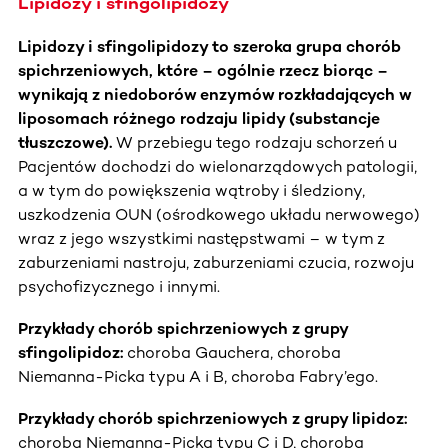
Lipidozy i sfingolipidozy
Lipidozy i sfingolipidozy to szeroka grupa chorób
spichrzeniowych, które – ogólnie rzecz biorąc –
wynikają z niedoborów enzymów rozkładających w
liposomach różnego rodzaju lipidy (substancje
tłuszczowe).
W przebiegu tego rodzaju schorzeń u
Pacjentów dochodzi do wielonarządowych patologii,
a w tym do powiększenia wątroby i śledziony,
uszkodzenia OUN (ośrodkowego układu nerwowego)
wraz z jego wszystkimi następstwami – w tym z
zaburzeniami nastroju, zaburzeniami czucia, rozwoju
psychofizycznego i innymi.
Przykłady chorób spichrzeniowych z grupy
sfingolipidoz:
choroba Gauchera, choroba
Niemanna-Picka typu A i B, choroba Fabry’ego.
Przykłady chorób spichrzeniowych z grupy lipidoz:
choroba Niemanna-Picka typu C i D, choroba