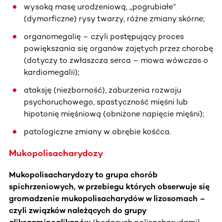
wysoką masę urodzeniową, „pogrubiałe”
(dymorficzne) rysy twarzy, różne zmiany skórne;
organomegalię – czyli postępujący proces
powiększania się organów zajętych przez chorobę
(dotyczy to zwłaszcza serca – mowa wówczas o
kardiomegalii);
ataksję (niezborność), zaburzenia rozwoju
psychoruchowego, spastyczność mięśni lub
hipotonię mięśniową (obniżone napięcie mięśni);
patologiczne zmiany w obrębie kośćca.
Mukopolisacharydozy
Mukopolisacharydozy to grupa chorób
spichrzeniowych, w przebiegu których obserwuje się
gromadzenie mukopolisacharydów w lizosomach –
czyli związków należących do grupy