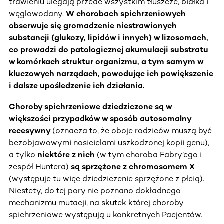
trawieniu ulegają przede wszystkim tłuszcze, białka i
węglowodany.
W chorobach spichrzeniowych
obserwuje się gromadzenie niestrawionych
substancji (glukozy, lipidów i innych) w lizosomach,
co prowadzi do patologicznej akumulacji substratu
w komórkach struktur organizmu, a tym samym w
kluczowych narządach, powodując ich powiększenie
i dalsze upośledzenie ich działania.
Choroby spichrzeniowe dziedziczone są w
większości przypadków w sposób autosomalny
recesywny
(oznacza to, że oboje rodziców muszą być
bezobjawowymi nosicielami uszkodzonej kopii genu),
a tylko
niektóre z nich
(w tym choroba Fabry’ego i
zespół Huntera)
są sprzężone z chromosomem X
(występuje tu więc dziedziczenie sprzężone z płcią).
Niestety, do tej pory nie poznano dokładnego
mechanizmu mutacji, na skutek której choroby
spichrzeniowe występują u konkretnych Pacjentów.