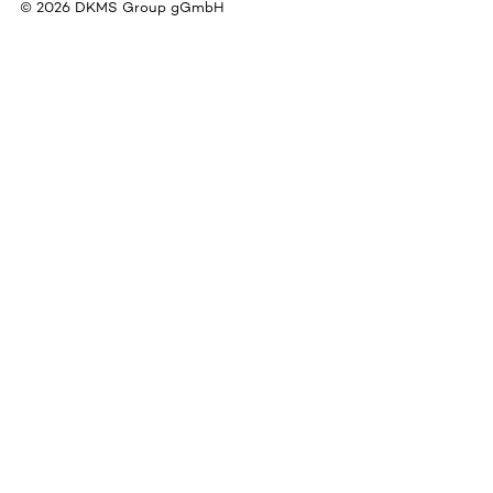
©
2026
DKMS Group gGmbH