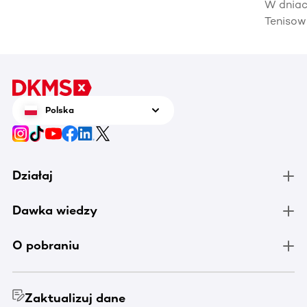
hematoonkologicznych, wpływając na ich
W dniac
jakość życia i efektywność leczenia.
Tenisow
areną w
Enea Po
czerwca
tenis n
zrobić 
Polska
chorują
Działaj
Dawka wiedzy
O pobraniu
Zaktualizuj dane