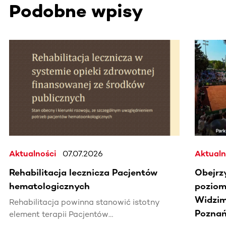
Podobne wpisy
Ta sekcja zawiera treści przewijane w poziomie. Użyj kl
Aktualności
07.07.2026
Aktualn
Rehabilitacja lecznicza Pacjentów
Obejrz
hematologicznych
poziomi
Widzim
Rehabilitacja powinna stanowić istotny
Poznań
element terapii Pacjentów