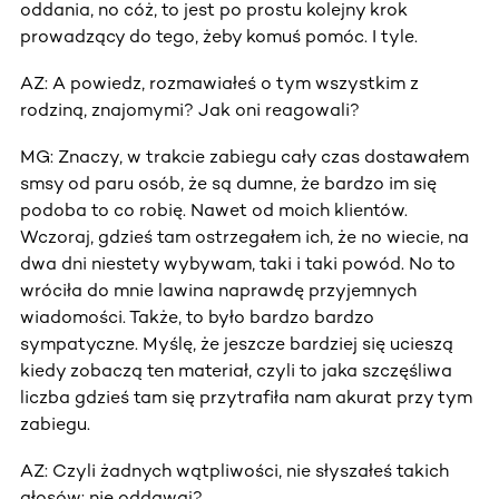
oddania, no cóż, to jest po prostu kolejny krok
prowadzący do tego, żeby komuś pomóc. I tyle.
AZ: A powiedz, rozmawiałeś o tym wszystkim z
rodziną, znajomymi? Jak oni reagowali?
MG: Znaczy, w trakcie zabiegu cały czas dostawałem
smsy od paru osób, że są dumne, że bardzo im się
podoba to co robię. Nawet od moich klientów.
Wczoraj, gdzieś tam ostrzegałem ich, że no wiecie, na
dwa dni niestety wybywam, taki i taki powód. No to
wróciła do mnie lawina naprawdę przyjemnych
wiadomości. Także, to było bardzo bardzo
sympatyczne. Myślę, że jeszcze bardziej się ucieszą
kiedy zobaczą ten materiał, czyli to jaka szczęśliwa
liczba gdzieś tam się przytrafiła nam akurat przy tym
zabiegu.
AZ: Czyli żadnych wątpliwości, nie słyszałeś takich
głosów: nie oddawaj?