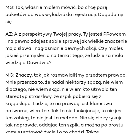
MG: Tak, właśnie miałem mówić, bo chcę parę
pakietów od was wyłudzić do rejestracji. Dogadamy
się.
AZ: A z perspektywy Twojej pracy. Ty jesteś PRowcem
i na pewno zdajesz sobie sprawę jak wielkie znaczenie
maja słowa i nagłaśnianie pewnych akcji. Czy miałeś
jakieś przemyślenia na temat tego, że ludzie za mało
wiedzą o Dawstwie?
MG: Znaczy, tak jak rozmawialiśmy przedtem prawda.
Mnie przeraża to, że nadal niektórzy sądzą, nie wiem
dlaczego, nie wiem skąd, nie wiem kto utrwala ten
stereotyp straszliwy, że szpik pobiera się z
kręgosłupa. Ludzie, to na prawdę jest kłamstwo
potworne, wierutne. Tak to nie funkcjonuje, to nie jest
ten zabieg, to nie jest ta metoda. Nic się nie ryzykuje
tak naprawdę, oddając ten szpik, a można po prostu
komuś uratować życie i o to chodzi. Także