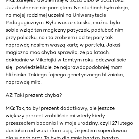
MG: Zarejestrowałem się w 2010 albo w 2011 roku.
Już dokładnie nie pamiętam. Na studiach była akcja,
na mojej rodzimej uczelni na Uniwersytecie
Pedagogicznym. Było wasze stoisko, można było
sobie wziąć ten magiczny patyczek, podłubać nim
przy policzku, no i to zrobiłem i od tej pory tak
naprawdę nosiłem waszą kartę w portfelu. Jakaś
magiczna moc chyba sprawiła, że po latach,
dokładnie w Mikołajki w tamtym roku, odezwaliście
się i powiedzieliście, że najprawdopodobniej mam
bliźniaka. Takiego fajnego genetycznego bliźniaka,
naprawdę miło.
AZ: Taki prezent chyba?
MG: Tak, to był prezent dodatkowy, ale jeszcze
większy prezent zrobiliście mi wtedy kiedy
przeszedłem badania i w moje urodziny, czyli 27 lutego
dostałem od was informację, że jestem superdawcą
dla superbiorcy. To było dla mnie bardzo, bardzo