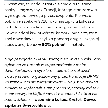
Łukasz wie, że oddał cząstkę siebie dla tej samej
osoby - mężczyzny z Francji, którego stan zdrowia
wymaga ponownego przeszczepienia. Pierwsze
pobranie szpiku w 2018 roku nastąpiło u Łukasza
metodą z talerza kości biodrowej, natomiast dziś
Dawca oddał krwiotwórcze komórki macierzyste z
krwi obwodowej – czyli za pomocą drugiej, częściej
stosowanej, bo aż
w 80% pobrań
– metody.
Moja przygoda z DKMS zaczęła się w 2016 roku, gdy
byłem na zakupach w supermarkecie z moim
dwumiesięcznym synkiem – akurat trwał dzień
Dawcy szpiku, organizowany przez Fundację DKMS.
Postanowiłem się zarejestrować – bo już od dawna
miałem to w planach. Sam proces rejestracji był tak
ekspresowy, że Kajtuś nawet nie odczuł, że tata nie
buja wózkiem
–
wspomina Łukasz Krążek, Dawca
szpiku ze Świętochłowic.