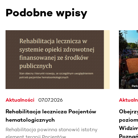
Podobne wpisy
Ta sekcja zawiera treści przewijane w poziomie. Użyj kl
Aktualności
07.07.2026
Aktualn
Rehabilitacja lecznicza Pacjentów
Obejrz
hematologicznych
poziomi
Widzim
Rehabilitacja powinna stanowić istotny
Poznań
element terapii Pacjentów