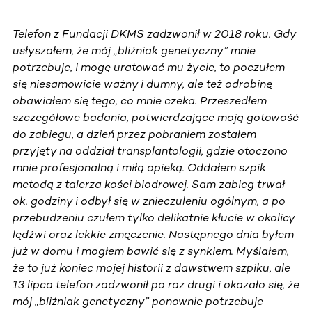
Telefon z Fundacji DKMS zadzwonił w 2018 roku. Gdy
usłyszałem, że mój „bliźniak genetyczny” mnie
potrzebuje, i mogę uratować mu życie, to poczułem
się niesamowicie ważny i dumny, ale też odrobinę
obawiałem się tego, co mnie czeka. Przeszedłem
szczegółowe badania, potwierdzające moją gotowość
do zabiegu, a dzień przez pobraniem zostałem
przyjęty na oddział transplantologii, gdzie otoczono
mnie profesjonalną i miłą opieką. Oddałem szpik
metodą z talerza kości biodrowej. Sam zabieg trwał
ok. godziny i odbył się w znieczuleniu ogólnym, a po
przebudzeniu czułem tylko delikatnie kłucie w okolicy
lędźwi oraz lekkie zmęczenie. Następnego dnia byłem
już w domu i mogłem bawić się z synkiem. Myślałem,
że to już koniec mojej historii z dawstwem szpiku, ale
13 lipca telefon zadzwonił po raz drugi i okazało się, że
mój „bliźniak genetyczny” ponownie potrzebuje