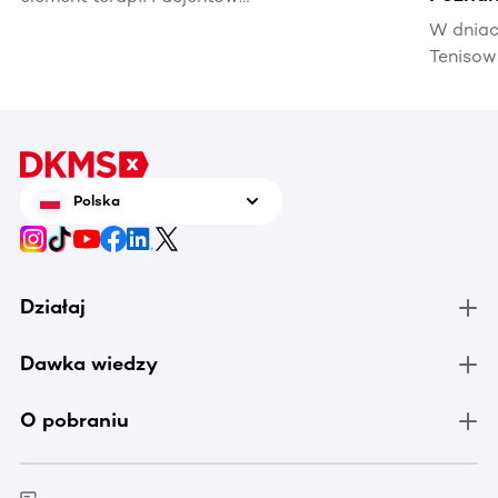
hematoonkologicznych, wpływając na ich
W dniac
jakość życia i efektywność leczenia.
Tenisow
areną w
Enea Po
czerwca
tenis n
zrobić 
Polska
chorują
Działaj
Dawka wiedzy
O pobraniu