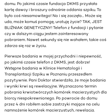
domu. Po jakimś czasie fundacja DKMS przysłała
kartę dawcy i broszury odnośnie oddania szpiku. To
było coś niesamowitego! No i się zaczęło... Może się
uda, może komuś pomogę, uratuję życie? TAK, JEST
BLIŹNIAK GENETYCZNY! Telefon z fundacji i pytanie
czy w dalszym ciągu jestem zainteresowany
pobraniem. Nawet sekundy się nie wahałem, takie coś
zdarza się raz w życiu.
Pierwsze badania w mojej przychodni i niepewność,
po jakimś czasie telefon z DKMS, jest dobrze!
Wstępne badania w Klinice Hematologii i
Transplantacji Szpiku w Poznaniu przeszedłem
pozytywnie. Pani Doktor stwierdziła, że moje badania
i wyniki krwi są rewelacyjne. Wyznaczono termin
pobrania krwiotwórczych komórek macierzystych dla
biorcy niespokrewnionego. Po powrocie do domu
przez 4 dni robiłem sobie zastrzyki mające na celu
namnożenie komórek macierzystych, rewelacja.