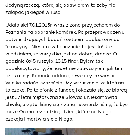
Jedyną rzeczą, której się obawiałem, to żeby nie
załapać jakiegoś wirusa.
Udało się! 7.01.2015r. wraz z żoną przyjechałem do
Poznania na pobranie komórek. Po przeprowadzeniu
potwierdzających badań zostałem podłączony do
"maszyny". Niesamowite uczucie, to jest to! Już
wiedziałem, że wszystko jest na dobrej drodze. O
godzinie 8:45 ruszyło, 13:15 finał. Byłem tak
podekscytowany, że nawet nie zauważyłem jak ten
czas minął. Komórki oddane, rewelacyjne wieści!
Wielka radość, szczęście i łzy wzruszenia, że ktoś na
to czeka. Po telefonie z fundacji okazało się, że biorcą
jest 37 letni mężczyzna ze Słowacji. Niesamowita
chwila, przytuliliśmy się z żoną i stwierdziliśmy, że być
może On ma też rodzinę, dzieci, które na Niego
czekają i martwią się o Niego.