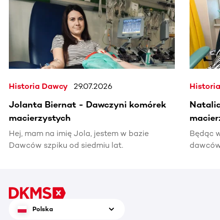
Historia Dawcy
29.07.2026
Histori
Jolanta Biernat - Dawczyni komórek
Natali
macierzystych
macier
Hej, mam na imię Jola, jestem w bazie
Będąc w
Dawców szpiku od siedmiu lat.
dawców 
kiedyś 
informac
pomocy
Polska