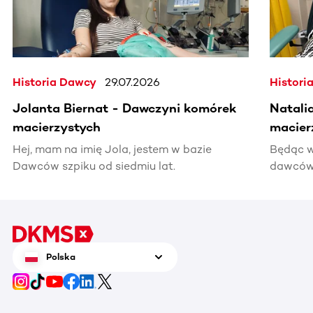
Historia Dawcy
29.07.2026
Histori
Jolanta Biernat - Dawczyni komórek
Natali
macierzystych
macier
Hej, mam na imię Jola, jestem w bazie
Będąc w
Dawców szpiku od siedmiu lat.
dawców 
kiedyś 
informac
pomocy
Polska