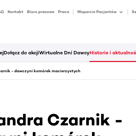
AQ
Kontakt
Biuro prasowe
Praca
Wsparcie Pacjentów
Sz
ej
Dołącz do akcji
Wirtualne Dni Dawcy
Historie i aktualnoś
arnik - dawczyni komórek macierzystych
andra Czarnik -