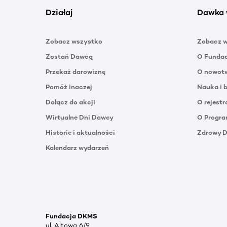
Działaj
Dawka 
Zobacz wszystko
Zobacz 
Zostań Dawcą
O Funda
Przekaż darowiznę
O nowotw
Pomóż inaczej
Nauka i 
Dołącz do akcji
O rejestr
Wirtualne Dni Dawcy
O Progra
Historie i aktualności
Zdrowy 
Kalendarz wydarzeń
Fundacja DKMS
ul. Altowa 6/9