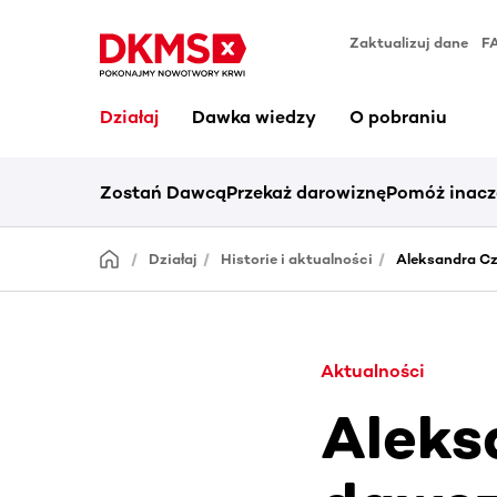
Zaktualizuj dane
F
Działaj
Dawka wiedzy
O pobraniu
Zostań Dawcą
Przekaż darowiznę
Pomóż inacz
Działaj
Historie i aktualności
Aleksandra Cz
Aktualności
Aleks