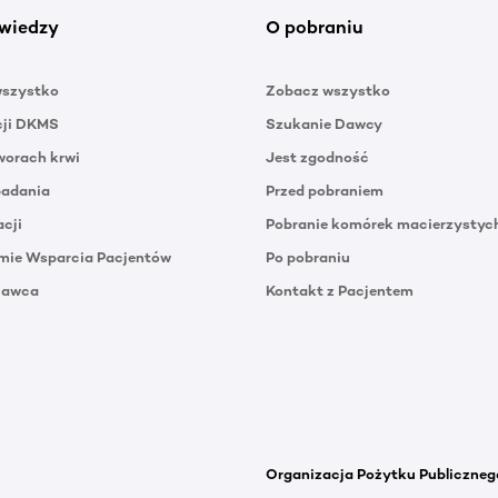
wiedzy
O pobraniu
wszystko
Zobacz wszystko
cji DKMS
Szukanie Dawcy
orach krwi
Jest zgodność
badania
Przed pobraniem
acji
Pobranie komórek macierzystyc
mie Wsparcia Pacjentów
Po pobraniu
Dawca
Kontakt z Pacjentem
Organizacja Pożytku Publiczneg