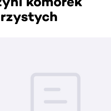
yni komórek
rzystych