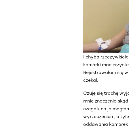
I chyba rzeczywiście
komórki macierzyste 
Rejestrowałam się w 
czekał.
Czuję się trochę wyj
mnie znaczenia skąd j
czegoś, co ja mogłam
wyrzeczeniem, a tyle
oddawania komórek m