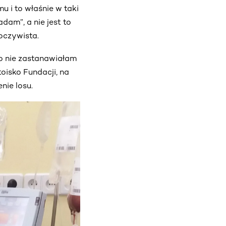
 i to właśnie w taki
adam”, a nie jest to
oczywista.
go nie zastanawiałam
oisko Fundacji, na
nie losu.