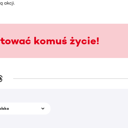
 akcji.
atować komuś życie!
olska