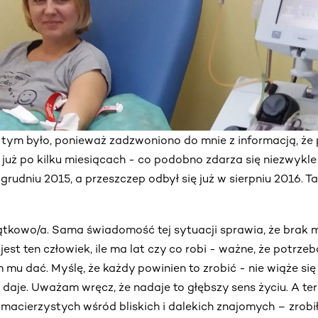
 tym było, ponieważ zadzwoniono do mnie z informacją, że
już po kilku miesiącach - co podobno zdarza się niezwykle
grudniu 2015, a przeszczep odbył się już w sierpniu 2016. T
ątkowo/a. Sama świadomość tej sytuacji sprawia, że brak m
est ten człowiek, ile ma lat czy co robi - ważne, że potrze
 mu dać. Myślę, że każdy powinien to zrobić - nie wiąże si
 daje. Uważam wręcz, że nadaje to głębszy sens życiu. A te
acierzystych wśród bliskich i dalekich znajomych – zrobi