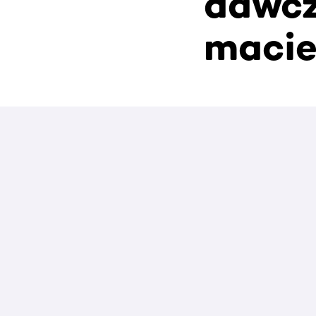
dawcz
macie