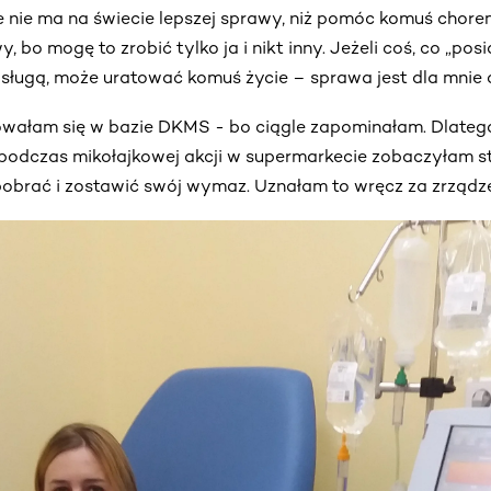
nie ma na świecie lepszej sprawy, niż pomóc komuś choremu
 bo mogę to zrobić tylko ja i nikt inny. Jeżeli coś, co „posi
sługą, może uratować komuś życie – sprawa jest dla mnie 
trowałam się w bazie DKMS - bo ciągle zapominałam. Dlate
y podczas mikołajkowej akcji w supermarkecie zobaczyłam st
obrać i zostawić swój wymaz. Uznałam to wręcz za zrządze