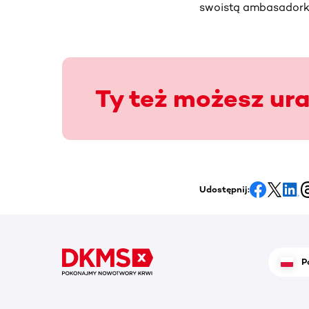
swoistą ambasadorką
Ty też możesz ur
Udostępnij:
P