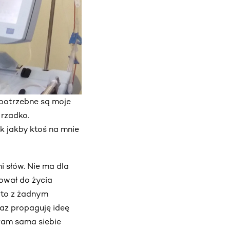
 potrzebne są moje
 rzadko.
ak jakby ktoś na mnie
i słów. Nie ma dla
bował do życia
ę to z żadnym
raz propaguję ideę
łam sama siebie