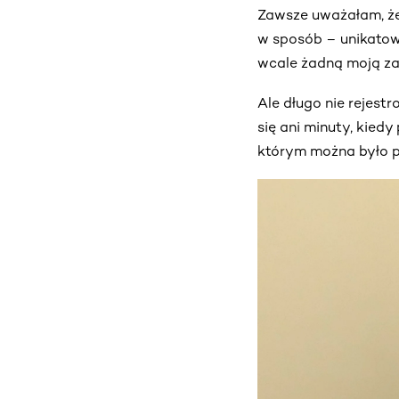
Zawsze uważałam, że 
w sposób – unikatowy,
wcale żadną moją za
Ale długo nie rejes
się ani minuty, kied
którym można było p