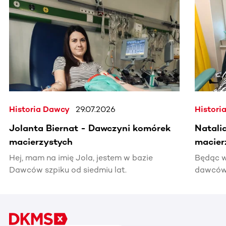
Ta sekcja zawiera treści przewijane w poziomie. Użyj kl
Historia Dawcy
29.07.2026
Histori
Jolanta Biernat - Dawczyni komórek
Natali
macierzystych
macier
Hej, mam na imię Jola, jestem w bazie
Będąc w
Dawców szpiku od siedmiu lat.
dawców 
kiedyś 
informac
pomocy