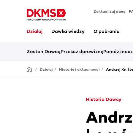
Zaktualizuj dane
F
Działaj
Dawka wiedzy
O pobraniu
Zostań Dawcą
Przekaż darowiznę
Pomóż inacz
Działaj
Historie i aktualności
Andrzej Knitt
Historia Dawcy
Andrz