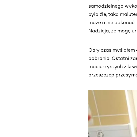
samodzielnego wykonan
było źle, taka malute
może mnie pokonać. 
Nadzieja, że mogę ura
Cały czas myślałem o
pobrania. Ostatni za
macierzystych z krwi 
przeszczep przesymp