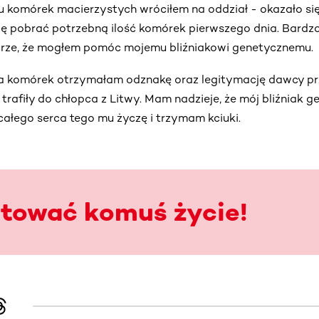
 komórek macierzystych wróciłem na oddział - okazało się
ię pobrać potrzebną ilość komórek pierwszego dnia. Bardzo 
rze, że mogłem pomóc mojemu bliźniakowi genetycznemu.
nia komórek otrzymałam odznakę oraz legitymację dawcy pr
trafiły do chłopca z Litwy. Mam nadzieje, że mój bliźniak 
 całego serca tego mu życzę i trzymam kciuki.
atować komuś życie!