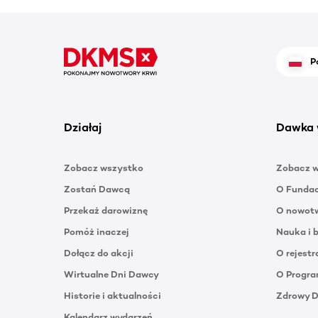
P
Działaj
Dawka 
Zobacz wszystko
Zobacz 
Zostań Dawcą
O Funda
Przekaż darowiznę
O nowotw
Pomóż inaczej
Nauka i 
Dołącz do akcji
O rejestr
Wirtualne Dni Dawcy
O Progra
Historie i aktualności
Zdrowy 
Kalendarz wydarzeń