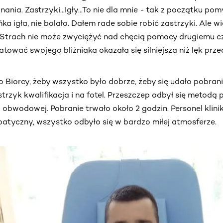
ia. Zastrzyki...Igły...To nie dla mnie - tak z początku pom
ńka igła, nie bolało. Dałem rade sobie robić zastrzyki. Ale wi
Strach nie może zwyciężyć nad chęcią pomocy drugiemu czł
tować swojego bliźniaka okazała się silniejsza niż lęk przed
 Biorcy, żeby wszystko było dobrze, żeby się udało pobrani
strzyk kwalifikacja i na fotel. Przeszczep odbył się metod
obwodowej. Pobranie trwało około 2 godzin. Personel kliniki
atyczny, wszystko odbyło się w bardzo miłej atmosferze.