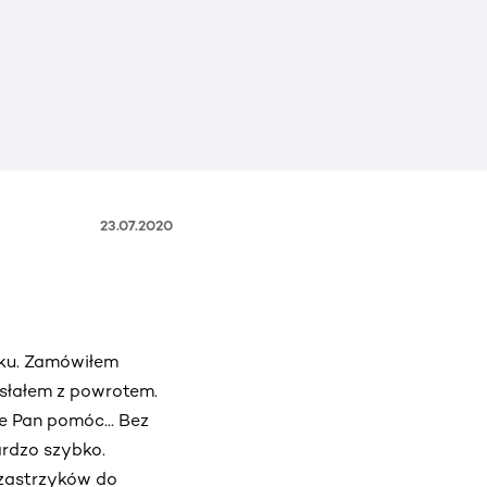
23.07.2020
oku. Zamówiłem
desłałem z powrotem.
e Pan pomóc... Bez
ardzo szybko.
 zastrzyków do