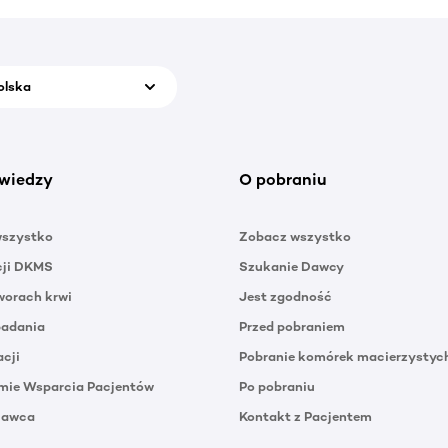
olska
wiedzy
O pobraniu
wszystko
Zobacz wszystko
cji DKMS
Szukanie Dawcy
orach krwi
Jest zgodność
badania
Przed pobraniem
acji
Pobranie komórek macierzystyc
mie Wsparcia Pacjentów
Po pobraniu
Dawca
Kontakt z Pacjentem