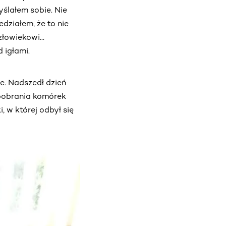
yślałem sobie. Nie
edziałem, że to nie
owiekowi...
 igłami.
e. Nadszedł dzień
ą pobrania komórek
, w której odbył się