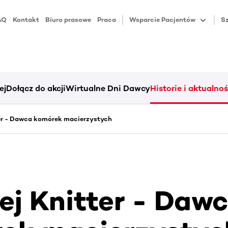
AQ
Kontakt
Biuro prasowe
Praca
Wsparcie Pacjentów
Sz
ej
Dołącz do akcji
Wirtualne Dni Dawcy
Historie i aktualnoś
er - Dawca komórek macierzystych
ej Knitter - Daw