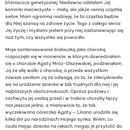
bliźniaczce genetycznej. Niedawno oddałam Jej
komórki macierzyste – małą, ale jakże cenną cząstkę
siebie. Mam ogromną nadzieję, że ta cząstka będzie
dla Niej szansą na zdrowe życie. Tego z całego serca
Jej życzę i myślami jestem przy niej zastanawiając się
nad tym, czy wszystko się powiodło.
Moje zainteresowanie białaczką jako chorobą
rozpoczęło się w momencie, w którym dowiedziałam
się o chorobie Agaty Mróz-Olszewskiej, podziwiałam
Ją za siłę walki z chorobą, a przede wszystkim
zawsze ceniłam Ją za odwagę, za to, że zdecydowała
się na urodzenie dziecka w tak trudnych dla niej i jej
najbliższych okolicznościach. Oprócz podziwu i
zachwytu jej osobą przed i w trakcie choroby łączy
nas jeszcze jedno, a mianowicie to, że tak
wyczekiwana córeczka Agaty – Liliana urodziła się
kilka dni po narodzinach mojego synka. Wiem, co
czuła mając dziecko na rękach, mogąc je przytulić do