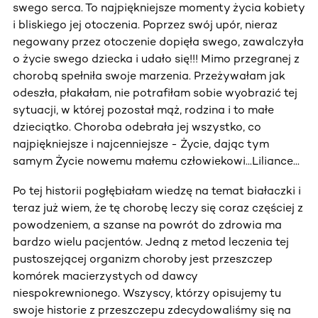
swego serca. To najpiękniejsze momenty życia kobiety
i bliskiego jej otoczenia. Poprzez swój upór, nieraz
negowany przez otoczenie dopięła swego, zawalczyła
o życie swego dziecka i udało się!!! Mimo przegranej z
chorobą spełniła swoje marzenia. Przeżywałam jak
odeszła, płakałam, nie potrafiłam sobie wyobrazić tej
sytuacji, w której pozostał mąż, rodzina i to małe
dzieciątko. Choroba odebrała jej wszystko, co
najpiękniejsze i najcenniejsze - Życie, dając tym
samym Życie nowemu małemu człowiekowi...Liliance...
Po tej historii pogłębiałam wiedzę na temat białaczki i
teraz już wiem, że tę chorobę leczy się coraz częściej z
powodzeniem, a szanse na powrót do zdrowia ma
bardzo wielu pacjentów. Jedną z metod leczenia tej
pustoszejącej organizm choroby jest przeszczep
komórek macierzystych od dawcy
niespokrewnionego. Wszyscy, którzy opisujemy tu
swoje historie z przeszczepu zdecydowaliśmy się na