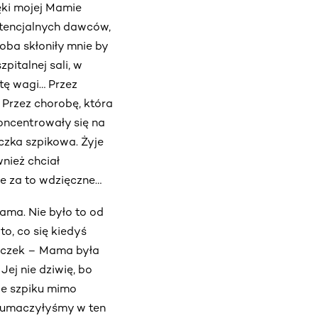
ięki mojej Mamie
otencjalnych dawców,
oba skłoniły mnie by
pitalnej sali, w
tę wagi… Przez
… Przez chorobę, która
oncentrowały się na
czka szpikowa. Żyje
wnież chciał
ie za to wdzięczne…
ama. Nie było to od
to, co się kiedyś
łeczek – Mama była
Jej nie dziwię, bo
ie szpiku mimo
tłumaczyłyśmy w ten