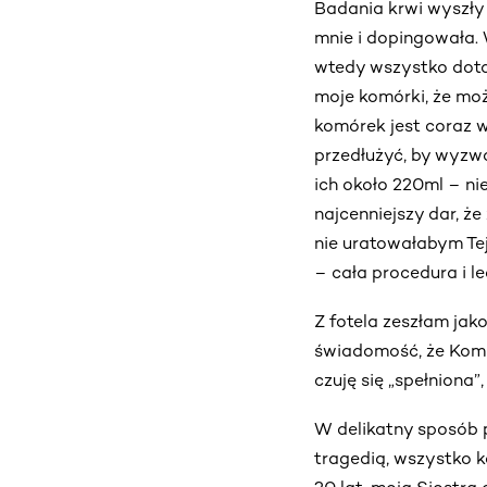
Badania krwi wyszły
mnie i dopingowała.
wtedy wszystko dotar
moje komórki, że moż
komórek jest coraz w
przedłużyć, by wyzw
ich około 220ml – ni
najcenniejszy dar, ż
nie uratowałabym Te
– cała procedura i l
Z fotela zeszłam jak
świadomość, że Komu
czuję się „spełniona”
W delikatny sposób p
tragedią, wszystko 