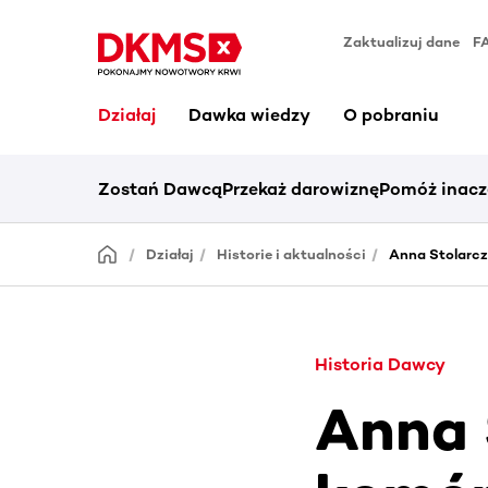
Zaktualizuj dane
F
Działaj
Dawka wiedzy
O pobraniu
Zostań Dawcą
Przekaż darowiznę
Pomóż inacz
Działaj
Historie i aktualności
Anna Stolarc
Historia Dawcy
Anna 