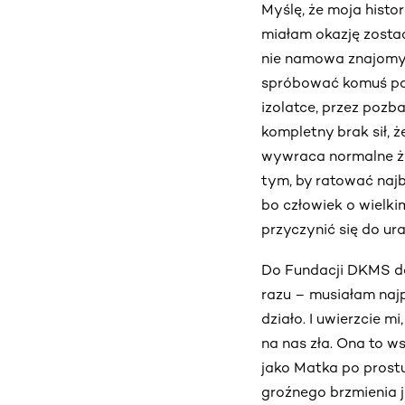
Myślę, że moja histo
miałam okazję zostać
nie namowa znajomych
spróbować komuś pomó
izolatce, przez pozb
kompletny brak sił, ż
wywraca normalne ży
tym, by ratować najb
bo człowiek o wielkim
przyczynić się do ur
Do Fundacji DKMS doł
razu – musiałam najp
działo. I uwierzcie 
na nas zła. Ona to ws
jako Matka po prostu
groźnego brzmienia 