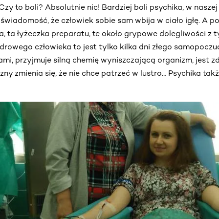
zy to boli? Absolutnie nic! Bardziej boli psychika, w naszej
 świadomość, że człowiek sobie sam wbija w ciało igłę. A
ka, ta łyżeczka preparatu, te około grypowe dolegliwości z 
zdrowego człowieka to jest tylko kilka dni złego samopoczu
ami, przyjmuje silną chemię wyniszczającą organizm, jest zd
ny zmienia się, że nie chce patrzeć w lustro… Psychika tak