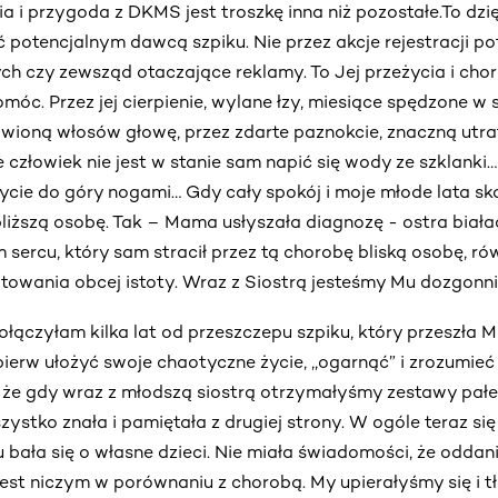
ria i przygoda z DKMS jest troszkę inna niż pozostałe.To dz
 potencjalnym dawcą szpiku. Nie przez akcje rejestracji p
 czy zewsząd otaczające reklamy. To Jej przeżycia i chor
c. Przez jej cierpienie, wylane łzy, miesiące spędzone w sz
awioną włosów głowę, przez zdarte paznokcie, znaczną utra
e człowiek nie jest w stanie sam napić się wody ze szklanki
cie do góry nogami… Gdy cały spokój i moje młode lata sk
liższą osobę. Tak – Mama usłyszała diagnozę - ostra biała
 sercu, który sam stracił przez tą chorobę bliską osobę, ró
atowania obcej istoty. Wraz z Siostrą jesteśmy Mu dozgonn
ączyłam kilka lat od przeszczepu szpiku, który przeszła M
ierw ułożyć swoje chaotyczne życie, ,,ogarnąć” i zrozumieć 
mi, że gdy wraz z młodszą siostrą otrzymałyśmy zestawy pa
zystko znała i pamiętała z drugiej strony. W ogóle teraz się 
 bała się o własne dzieci. Nie miała świadomości, że oddan
jest niczym w porównaniu z chorobą. My upierałyśmy się i 