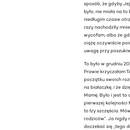
sposób, że gdyby Je
było, nie miała na 
niedługim czasie otr
razy nachodziły mnie 
wycofam, albo że gdz
ciążę oczywiście po
uwagę przy poszukiw
To było w grudniu 20
Prawie krzyczałam TA
początku swoich roz
na białaczkę, i że dz
Mamę. Było i jest to
pierwszej kolejności
to łzy szczęścia. Mów
rodziców”. Ja nigdy
doczekać się „tego d