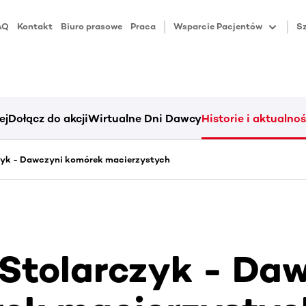
AQ
Kontakt
Biuro prasowe
Praca
Wsparcie Pacjentów
Sz
ej
Dołącz do akcji
Wirtualne Dni Dawcy
Historie i aktualnoś
zyk - Dawczyni komórek macierzystych
Stolarczyk - Da