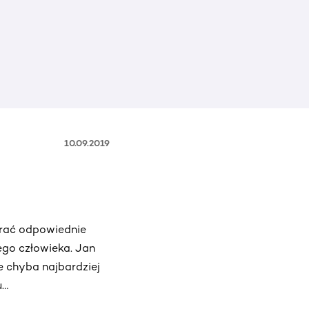
10.09.2019
obrać odpowiednie
ego człowieka. Jan
nie chyba najbardziej
u…