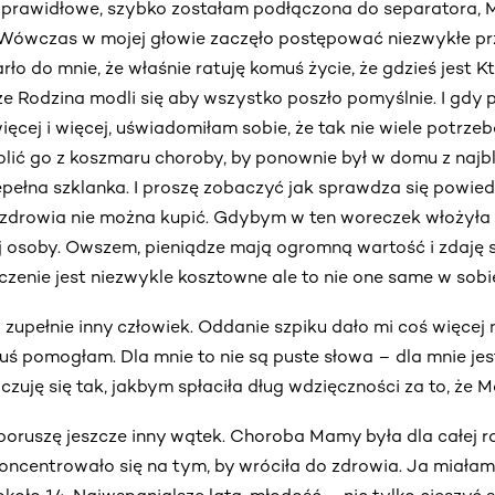
 prawidłowe, szybko zostałam podłączona do separatora,
 Wówczas w mojej głowie zaczęło postępować niezwykłe pr
ło do mnie, że właśnie ratuję komuś życie, że gdzieś jest Kt
e Rodzina modli się aby wszystko poszło pomyślnie. I gdy 
ięcej i więcej, uświadomiłam sobie, że tak nie wiele potrze
olić go z koszmaru choroby, by ponownie był w domu z najb
epełna szklanka. I proszę zobaczyć jak sprawdza się powiedz
e zdrowia nie można kupić. Gdybym w ten woreczek włożyła
j osoby. Owszem, pieniądze mają ogromną wartość i zdaję 
eczenie jest niezwykle kosztowne ale to nie one same w sobie
o zupełnie inny człowiek. Oddanie szpiku dało mi coś więcej 
ś pomogłam. Dla mnie to nie są puste słowa – dla mnie je
, czuję się tak, jakbym spłaciła dług wdzięczności za to, że 
oruszę jeszcze inny wątek. Choroba Mamy była dla całej r
koncentrowało się na tym, by wróciła do zdrowia. Ja miała