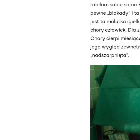
robiłam sobie sama. C
pewne „blokady” i ta
jest ta malutka igieł
chory człowiek. Dla 
Chory cierpi miesiąc
jego wygląd zewnętrz
,,nadszarpnięta”.