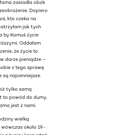
 Mama zasiadła obok
zeobrażenie. Dopiero
oś, kto czeka na
patrzyłam jak tych
ba by Komuś życie
liższymi. Oddałam
enie, że życie to
 w darze pieniądze –
sobie z tego sprawę
 są najcenniejsze.
niż tylko samą
st to powód do dumy,
Mama jest z nami.
odziny wielką
m wówczas około 19-