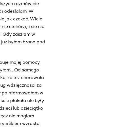
alszych rozmów nie
 i odesłałam. W
ic jak czekać. Wiele
ie stchórzę i się nie
i. Gdy zaszłam w
 już byłam brana pod
ebuje mojej pomocy.
zyłam... Od samego
u, że też chorowała
dług wdzięczności za
Gdy poinformowałam w
cie płakała ale były
dzieci lub dzieciątko
wręcz nie mogłam
czynnikiem wzrostu