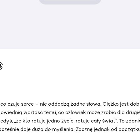
o, co czuje serce – nie oddadzą żadne słowa. Ciężko jest d
owiednią wartość temu, co człowiek może zrobić dla drugi
iedyś, ,,że kto ratuje jedno życie, ratuje cały świat”. To zda
nocześnie daje dużo do myślenia. Zacznę jednak od początk