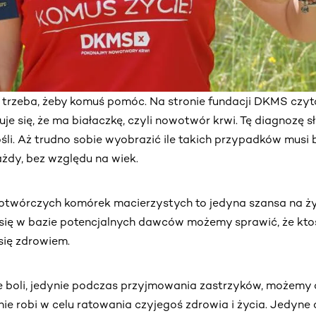
e trzeba, żeby komuś pomóc. Na stronie fundacji DKMS czyt
je się, że ma białaczkę, czyli nowotwór krwi. Tę diagnozę 
ośli. Aż trudno sobie wyobrazić ile takich przypadków musi 
dy, bez względu na wiek.
iotwórczych komórek macierzystych to jedyna szansa na życ
 się w bazie potencjalnych dawców możemy sprawić, że ktoś
się zdrowiem.
e boli, jedynie podczas przyjmowania zastrzyków, możemy 
ę nie robi w celu ratowania czyjegoś zdrowia i życia. Jedyn