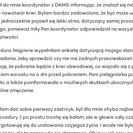
ł do mnie koordynator z DKMS informując, że znalazł się mój
a nowotwór krwi. Byłam bardzo zadowolona, że być może 
 jednocześnie pojawił się lekki stres, dotyczący samej pro
go, ponieważ miły Pan koordynator odpowiedział na wszyst
pliwości.
edura. Najpierw wypełniłam ankietę dotyczącą mojego stan
badania, żeby sprawdzić czy nie ma żadnych przeciwskazań
ję, że pobranie będzie z krwi obwodowej, co wiązało się 
iem wzrostu na 4 dni przed pobraniem. Pani pielęgniarka po
ki, a także poinformowała o możliwych skutkach ubocznych,
gólne zmęczenie.
am dać sobie pierwszy zastrzyk, był dla mnie chyba najba
cedury :) po prostu trochę się bałam, ale w głowie cały cza
ygotowuję się do uratowania czyjegoś życia. I wcale nie było