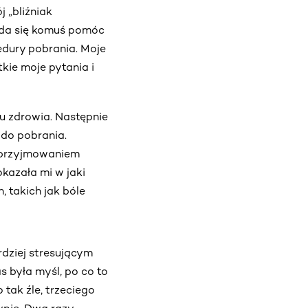
 „bliźniak
uda się komuś pomóc
cedury pobrania. Moje
kie moje pytania i
u zdrowia. Następnie
 do pobrania.
z przyjmowaniem
kazała mi w jaki
 takich jak bóle
rdziej stresującym
s była myśl, po co to
 tak źle, trzeciego