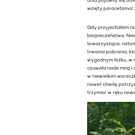
dnia pojawiły się bó
wzięty paracetamol z
Gdy przyjechałam na
bezpieczeństwa. Nie
towarzysząca, natomi
trwania pobrania, kt
wygodnym łóżku, w rę
czuwała nade mną i c
w niewielkim worecz
nawet chwilę potrzy
trzymać w ręku nowe 