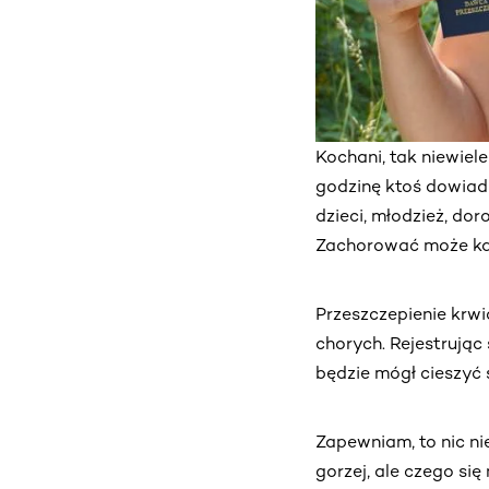
Kochani, tak niewiel
godzinę ktoś dowiadu
dzieci, młodzież, dor
Zachorować może każ
Przeszczepienie krw
chorych. Rejestrując
będzie mógł cieszyć 
Zapewniam, to nic ni
gorzej, ale czego si