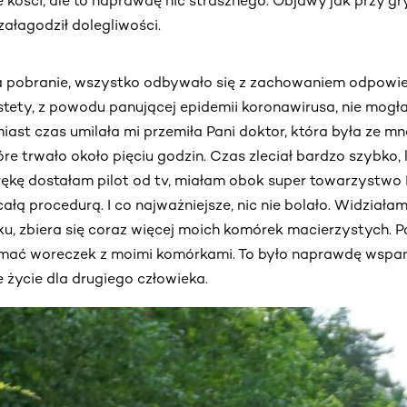
le kości, ale to naprawdę nic strasznego. Objawy jak przy g
ałagodził dolegliwości.
 pobranie, wszystko odbywało się z zachowaniem odpowi
stety, z powodu panującej epidemii koronawirusa, nie mogł
ast czas umilała mi przemiła Pani doktor, która była ze mn
óre trwało około pięciu godzin. Czas zleciał bardzo szybko,
kę dostałam pilot od tv, miałam obok super towarzystwo P
ałą procedurą. I co najważniejsze, nic nie bolało. Widziała
ku, zbiera się coraz więcej moich komórek macierzystych.
mać woreczek z moimi komórkami. To było naprawdę wspani
życie dla drugiego człowieka.