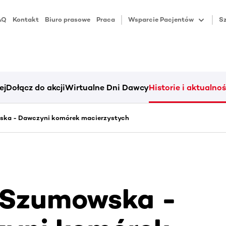
AQ
Kontakt
Biuro prasowe
Praca
Wsparcie Pacjentów
Sz
ej
Dołącz do akcji
Wirtualne Dni Dawcy
Historie i aktualnoś
ka - Dawczyni komórek macierzystych
 Szumowska -