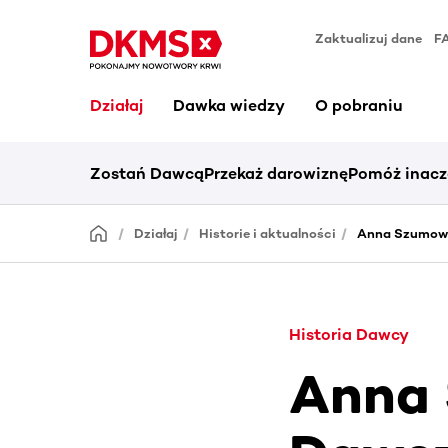
Zaktualizuj dane
F
Działaj
Dawka wiedzy
O pobraniu
Zostań Dawcą
Przekaż darowiznę
Pomóż inacz
Działaj
Historie i aktualności
Anna Szumows
Historia Dawcy
Anna