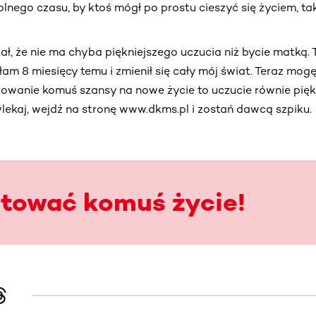
nego czasu, by ktoś mógł po prostu cieszyć się życiem, tak 
ał, że nie ma chyba piękniejszego uczucia niż bycie matką. T
am 8 miesięcy temu i zmienił się cały mój świat. Teraz mog
rowanie komuś szansy na nowe życie to uczucie równie pię
ekaj, wejdź na stronę www.dkms.pl i zostań dawcą szpiku.
atować komuś życie!