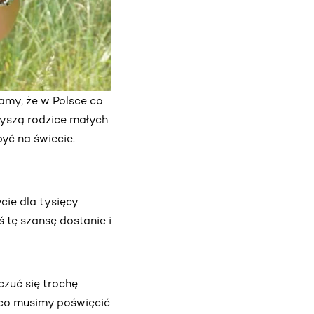
amy, że w Polsce co
słyszą rodzice małych
być na świecie.
ie dla tysięcy
 tę szansę dostanie i
czuć się trochę
e co musimy poświęcić