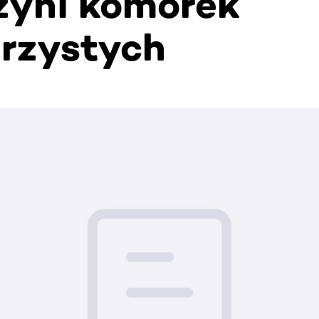
yni komórek
rzystych