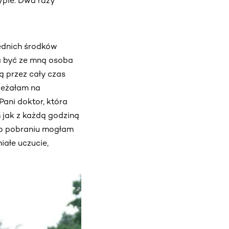
rypie. Dwa razy
ednich środków
a być ze mną osoba
ą przez cały czas
 leżałam na
ani doktor, która
m jak z każdą godziną
 Po pobraniu mogłam
ałe uczucie,