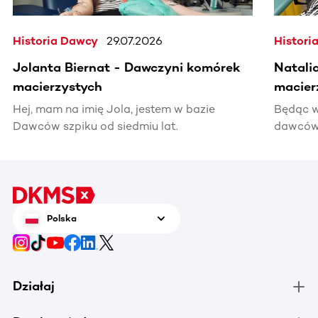
Historia Dawcy
29.07.2026
Histori
Jolanta Biernat - Dawczyni komórek
Natali
macierzystych
macier
Hej, mam na imię Jola, jestem w bazie
Będąc w
Dawców szpiku od siedmiu lat.
dawców 
kiedyś 
informac
pomocy
Polska
Działaj