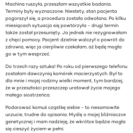
Machina ruszyła, przeszłam wszystkie badania.
Terminy były wyznaczone. Niestety, stan pacjenta
pogorszył się, a procedura została odwołana. Po kilku
miesiącach sytuacja się powtórzyła - drugi termin
także został przesunięty. Ja jednak nie rezygnowałam
z chęci pomocy. Pacjent dzielnie walczył o powrót do
zdrowia, więc ja cierpliwie czekałam, aż będę mogła
go w tym wesprzeć.
Do trzech razy sztuka! Po roku od pierwszego telefonu
zostałam dawczynią komórek macierzystych. Był to
dla mnie i mojej rodziny wielki moment, tym bardziej,
że w przeszłości przeszczep uratował życie mojego
małego siostrzeńca.
Podarować komuś cząstkę siebie - to niesamowite
uczucie, trudne do opisania. Myślę o mojej bliźniaczce
genetycznej i mam nadzieję, że wkrótce będzie mogła
się cieszyć życiem w pełni.