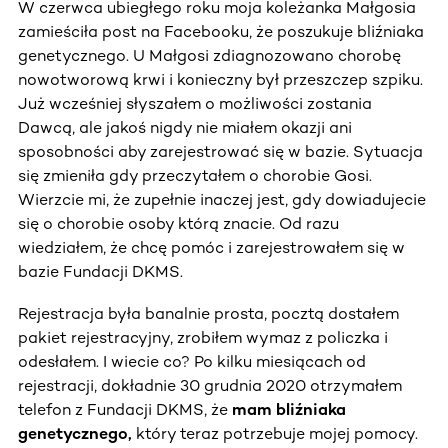
W czerwca ubiegłego roku moja koleżanka Małgosia
zamieściła post na Facebooku, że poszukuje bliźniaka
genetycznego. U Małgosi zdiagnozowano chorobę
nowotworową krwi i konieczny był przeszczep szpiku.
Już wcześniej słyszałem o możliwości zostania
Dawcą, ale jakoś nigdy nie miałem okazji ani
sposobności aby zarejestrować się w bazie. Sytuacja
się zmieniła gdy przeczytałem o chorobie Gosi.
Wierzcie mi, że zupełnie inaczej jest, gdy dowiadujecie
się o chorobie osoby którą znacie. Od razu
wiedziałem, że chcę pomóc i zarejestrowałem się w
bazie Fundacji DKMS.
Rejestracja była banalnie prosta, pocztą dostałem
pakiet rejestracyjny, zrobiłem wymaz z policzka i
odesłałem. I wiecie co? Po kilku miesiącach od
rejestracji, dokładnie 30 grudnia 2020 otrzymałem
telefon z Fundacji DKMS, że
mam bliźniaka
genetycznego,
który teraz potrzebuje mojej pomocy.