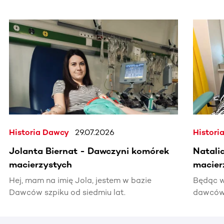
Ta sekcja zawiera treści przewijane w poziomie. Użyj kl
Historia Dawcy
29.07.2026
Histori
Jolanta Biernat - Dawczyni komórek
Natali
macierzystych
macier
Hej, mam na imię Jola, jestem w bazie
Będąc w
Dawców szpiku od siedmiu lat.
dawców 
kiedyś 
informac