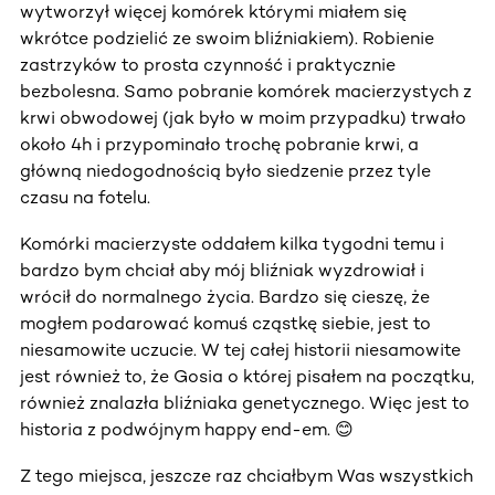
wytworzył więcej komórek którymi miałem się
wkrótce podzielić ze swoim bliźniakiem). Robienie
zastrzyków to prosta czynność i praktycznie
bezbolesna. Samo pobranie komórek macierzystych z
krwi obwodowej (jak było w moim przypadku) trwało
około 4h i przypominało trochę pobranie krwi, a
główną niedogodnością było siedzenie przez tyle
czasu na fotelu.
Komórki macierzyste oddałem kilka tygodni temu i
bardzo bym chciał aby mój bliźniak wyzdrowiał i
wrócił do normalnego życia. Bardzo się cieszę, że
mogłem podarować komuś cząstkę siebie, jest to
niesamowite uczucie. W tej całej historii niesamowite
jest również to, że Gosia o której pisałem na początku,
również znalazła bliźniaka genetycznego. Więc jest to
historia z podwójnym happy end-em. 😊
Z tego miejsca, jeszcze raz chciałbym Was wszystkich