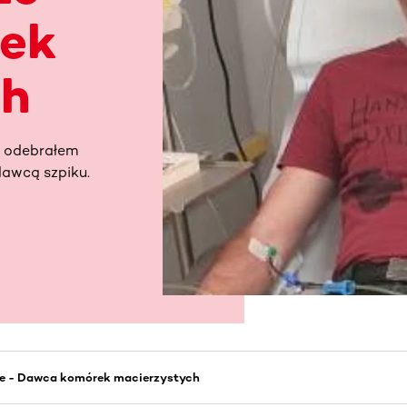
ek
ch
e odebrałem
dawcą szpiku.
ze - Dawca komórek macierzystych