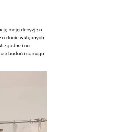
uję moją decyzję o
y o dacie wstępnych
t zgodne i na
dacie badań i samego