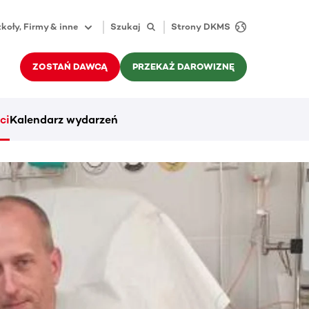
koły, Firmy & inne
Szukaj
Strony DKMS
ZOSTAŃ DAWCĄ
PRZEKAŻ DAROWIZNĘ
ci
Kalendarz wydarzeń