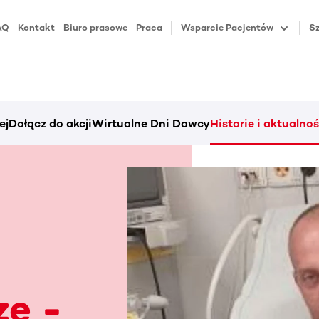
AQ
Kontakt
Biuro prasowe
Praca
Wsparcie Pacjentów
Sz
ej
Dołącz do akcji
Wirtualne Dni Dawcy
Historie i aktualnoś
ze -