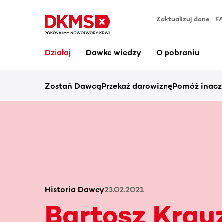
Zaktualizuj dane
F
Działaj
Dawka wiedzy
O pobraniu
Zostań Dawcą
Przekaż darowiznę
Pomóż inacz
Historia Dawcy
23.02.2021
Bartosz Krau