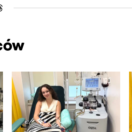
ców
. Użyj klawisza Tab lub przesuń palcem, aby zobaczyć więce