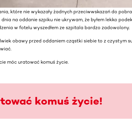
ania, które nie wykazały żadnych przeciwwskazań do pobran
o dnia na oddanie szpiku nie ukrywam, że byłem lekko pod
dzenia w fotelu wyszedłem ze szpitala bardzo zadowolony.
olwiek obawy przed oddaniem cząstki siebie to z czystym 
wiać.
cie móc uratować komuś życie.
atować komuś życie!