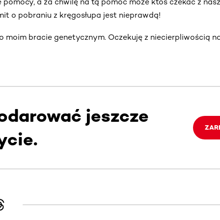
e pomocy, a za chwilę na tą pomoc może ktoś czekać z nasz
 mit o pobraniu z kręgosłupa jest nieprawdą!
o moim bracie genetycznym. Oczekuję z niecierpliwością n
darować jeszcze
ZAR
ycie.