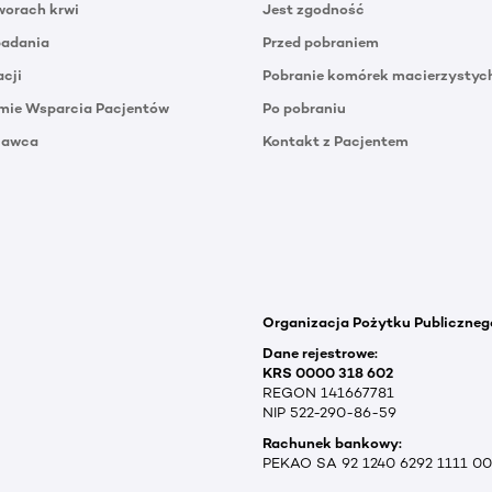
orach krwi
Jest zgodność
badania
Przed pobraniem
acji
Pobranie komórek macierzystyc
mie Wsparcia Pacjentów
Po pobraniu
Dawca
Kontakt z Pacjentem
Organizacja Pożytku Publiczneg
Dane rejestrowe:
KRS 0000 318 602
REGON 141667781
NIP 522-290-86-59
Rachunek bankowy:
PEKAO SA 92 1240 6292 1111 0