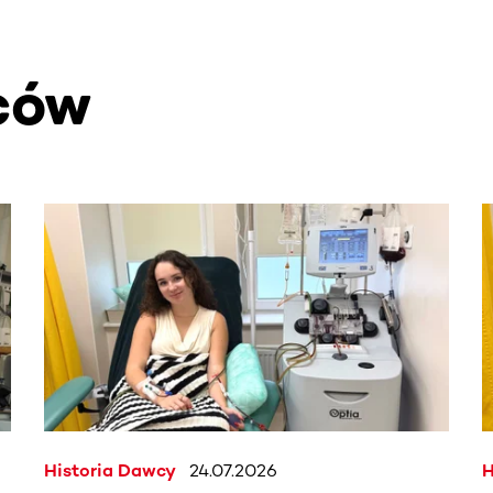
ców
. Użyj klawisza Tab lub przesuń palcem, aby zobaczyć więce
Historia Dawcy
24.07.2026
H