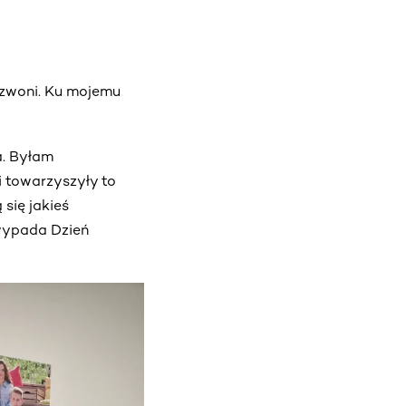
 dzwoni. Ku mojemu
a. Byłam
 towarzyszyły to
 się jakieś
 wypada Dzień