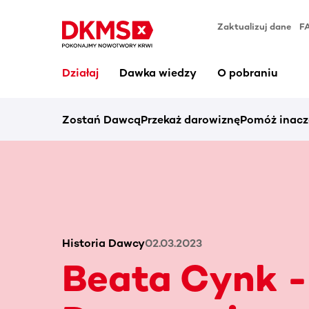
Zaktualizuj dane
F
Działaj
Dawka wiedzy
O pobraniu
Zostań Dawcą
Przekaż darowiznę
Pomóż inacz
Historia Dawcy
02.03.2023
Beata Cynk -