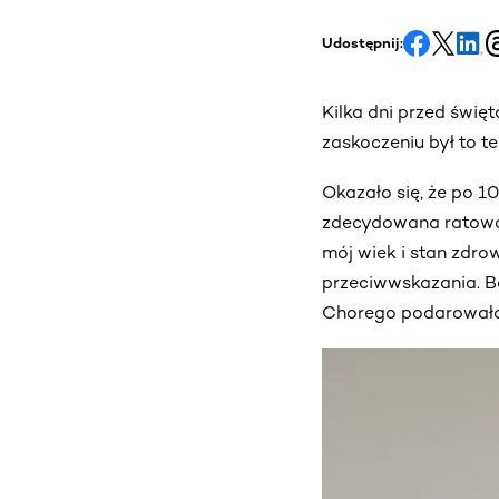
Udostępnij:
Kilka dni przed świę
zaskoczeniu był to t
Okazało się, że po 10
zdecydowana ratować
mój wiek i stan zdro
przeciwwskazania. Ba
Chorego podarowałam