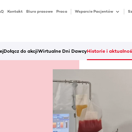
AQ
Kontakt
Biuro prasowe
Praca
Wsparcie Pacjentów
Sz
ej
Dołącz do akcji
Wirtualne Dni Dawcy
Historie i aktualnoś