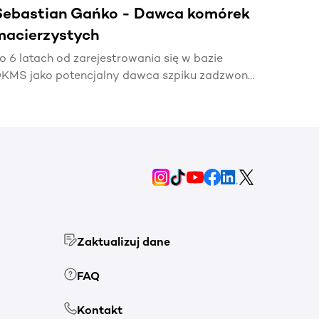
Sebastian Gańko - Dawca komórek
macierzystych
o 6 latach od zarejestrowania się w bazie
KMS jako potencjalny dawca szpiku zadzwonił
elefon z informacją, że mój bliźniak genetyczny
otrzebuje mojej pomocy🧬.
Zaktualizuj dane
FAQ
Kontakt