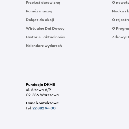
Przekaż darowiznę
O nowotw
Pomóż inaczej
Nauka i 
Dołącz do akcji
O rejestr
Wirtualne Dni Dawcy
O Progra
Historie i aktualności
Zdrowy 
Kalendarz wydarzeń
Fundacja DKMS
ul. Altowa 6/9
02-386 Warszawa
Dane kontaktowe:
tel.
22 882 94 00