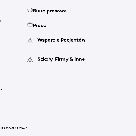
Biuro prasowe
h
Praca
Wsparcie Pacjentów
Szkoły, Firmy & inne
o
010 5530 0549