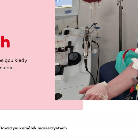
ch
esiącu kiedy
iebie.
 Dawczyni komórek macierzystych