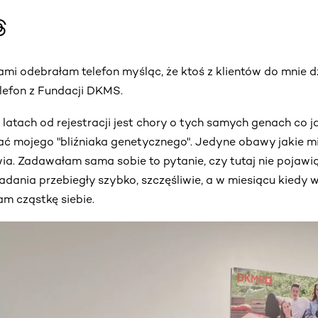
tami odebrałam telefon myśląc, że ktoś z klientów do mnie
elefon z Fundacji DKMS.
 latach od rejestracji jest chory o tych samych genach co j
 mojego "bliźniaka genetycznego". Jedyne obawy jakie mi
wia. Zadawałam sama sobie to pytanie, czy tutaj nie pojawią
dania przebiegły szybko, szczęśliwie, a w miesiącu kiedy
 cząstkę siebie.