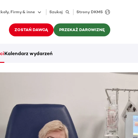
koły, Firmy & inne
Szukaj
Strony DKMS
ZOSTAŃ DAWCĄ
PRZEKAŻ DAROWIZNĘ
ci
Kalendarz wydarzeń