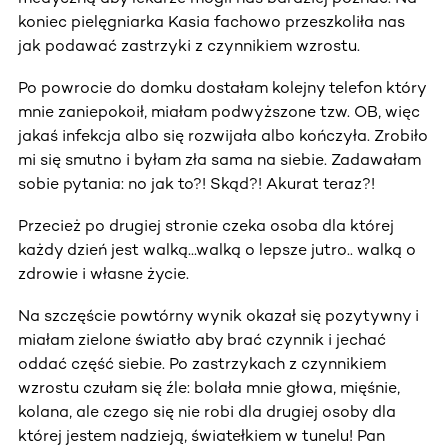
koniec pielęgniarka Kasia fachowo przeszkoliła nas
jak podawać zastrzyki z czynnikiem wzrostu.
Po powrocie do domku dostałam kolejny telefon który
mnie zaniepokoił, miałam podwyższone tzw. OB, więc
jakaś infekcja albo się rozwijała albo kończyła. Zrobiło
mi się smutno i byłam zła sama na siebie. Zadawałam
sobie pytania: no jak to?! Skąd?! Akurat teraz?!
Przecież po drugiej stronie czeka osoba dla której
każdy dzień jest walką...walką o lepsze jutro.. walką o
zdrowie i własne życie.
Na szczęście powtórny wynik okazał się pozytywny i
miałam zielone światło aby brać czynnik i jechać
oddać część siebie. Po zastrzykach z czynnikiem
wzrostu czułam się źle: bolała mnie głowa, mięśnie,
kolana, ale czego się nie robi dla drugiej osoby dla
której jestem nadzieją, światełkiem w tunelu! Pan