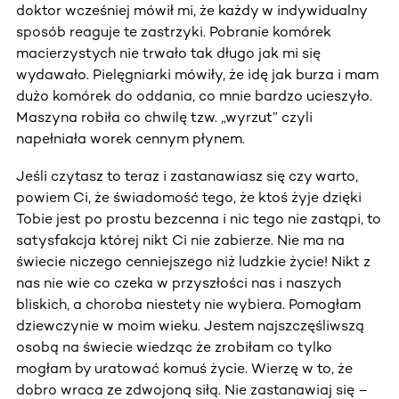
doktor wcześniej mówił mi, że każdy w indywidualny
sposób reaguje te zastrzyki. Pobranie komórek
macierzystych nie trwało tak długo jak mi się
wydawało. Pielęgniarki mówiły, że idę jak burza i mam
dużo komórek do oddania, co mnie bardzo ucieszyło.
Maszyna robiła co chwilę tzw. „wyrzut” czyli
napełniała worek cennym płynem.
Jeśli czytasz to teraz i zastanawiasz się czy warto,
powiem Ci, że świadomość tego, że ktoś żyje dzięki
Tobie jest po prostu bezcenna i nic tego nie zastąpi, to
satysfakcja której nikt Ci nie zabierze. Nie ma na
świecie niczego cenniejszego niż ludzkie życie! Nikt z
nas nie wie co czeka w przyszłości nas i naszych
bliskich, a choroba niestety nie wybiera. Pomogłam
dziewczynie w moim wieku. Jestem najszczęśliwszą
osobą na świecie wiedząc że zrobiłam co tylko
mogłam by uratować komuś życie. Wierzę w to, że
dobro wraca ze zdwojoną siłą. Nie zastanawiaj się –