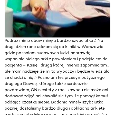
Podróż mimo obaw minęła bardzo szybciutko :) Na
drugi dzień rano udałam się do kliniki w Warszawie
gdzie poznałam cudownych ludzi, naprawdę
wspaniałe pielęgniarki z powołaniem i podejściem do
pacjenta – Kasię i drugą której imienia zapomniałam...
ale mam nadzieję, że mi to wybaczy i będzie wiedziała
że chodzi o nią :) Poznałam też przesympatycznego
drugiego Dawcę, którego także serdecznie
pozdrawiam, ON niestety z racji zawodu nie może ani
dodawać zdjęć ani chwalić się tym, że pomógł komuś
oddając cząstkę siebie. Badania minęły szybciutko,
później dostaliśmy bardzo długą i dokładną ankietę
medyczną aby lekarze mogli nas bardziej poznać. Na