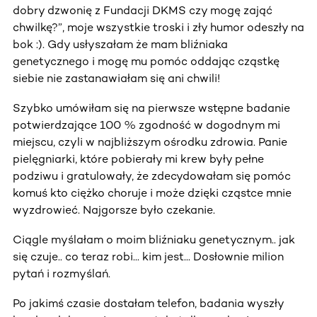
dobry dzwonię z Fundacji DKMS czy mogę zająć
chwilkę?”, moje wszystkie troski i zły humor odeszły na
bok :). Gdy usłyszałam że mam bliźniaka
genetycznego i mogę mu pomóc oddając cząstkę
siebie nie zastanawiałam się ani chwili!
Szybko umówiłam się na pierwsze wstępne badanie
potwierdzające 100 % zgodność w dogodnym mi
miejscu, czyli w najbliższym ośrodku zdrowia. Panie
pielęgniarki, które pobierały mi krew były pełne
podziwu i gratulowały, że zdecydowałam się pomóc
komuś kto ciężko choruje i może dzięki cząstce mnie
wyzdrowieć. Najgorsze było czekanie.
Ciągle myślałam o moim bliźniaku genetycznym.. jak
się czuje.. co teraz robi... kim jest... Dosłownie milion
pytań i rozmyślań.
Po jakimś czasie dostałam telefon, badania wyszły