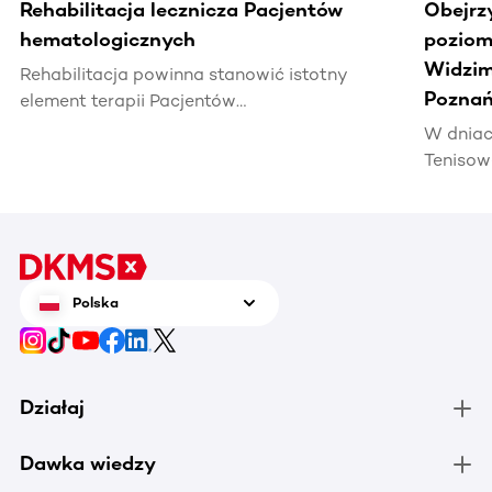
Rehabilitacja lecznicza Pacjentów
Obejrz
hematologicznych
poziomi
Widzim
Rehabilitacja powinna stanowić istotny
Poznań
element terapii Pacjentów
hematoonkologicznych, wpływając na ich
W dniac
jakość życia i efektywność leczenia.
Tenisow
areną w
Enea Po
czerwca
tenis n
zrobić 
Polska
chorują
Działaj
Dawka wiedzy