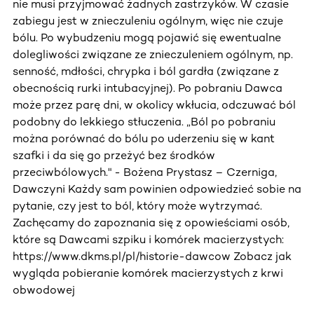
nie musi przyjmować żadnych zastrzyków. W czasie
zabiegu jest w znieczuleniu ogólnym, więc nie czuje
bólu. Po wybudzeniu mogą pojawić się ewentualne
dolegliwości związane ze znieczuleniem ogólnym, np.
senność, mdłości, chrypka i ból gardła (związane z
obecnością rurki intubacyjnej). Po pobraniu Dawca
może przez parę dni, w okolicy wkłucia, odczuwać ból
podobny do lekkiego stłuczenia. „Ból po pobraniu
można porównać do bólu po uderzeniu się w kant
szafki i da się go przeżyć bez środków
przeciwbólowych." - Bożena Prystasz – Czerniga,
Dawczyni Każdy sam powinien odpowiedzieć sobie na
pytanie, czy jest to ból, który może wytrzymać.
Zachęcamy do zapoznania się z opowieściami osób,
które są Dawcami szpiku i komórek macierzystych:
https://www.dkms.pl/pl/historie-dawcow Zobacz jak
wygląda pobieranie komórek macierzystych z krwi
obwodowej