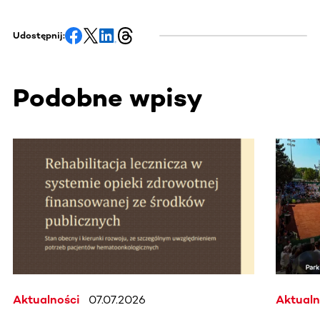
Udostępnij:
Podobne wpisy
Ta sekcja zawiera treści przewijane w poziomie. Użyj kl
Aktualności
07.07.2026
Aktualn