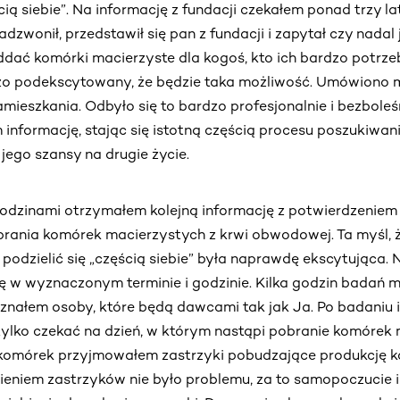
cią siebie”. Na informację z fundacji czekałem ponad trzy la
dzwonił, przedstawił się pan z fundacji i zapytał czy nadal
dać komórki macierzyste dla kogoś, kto ich bardzo potrzeb
o podekscytowany, że będzie taka możliwość. Umówiono m
mieszkania. Odbyło się to bardzo profesjonalnie i bezboleś
 informację, stając się istotną częścią procesu poszukiwa
jego szansy na drugie życie.
rodzinami otrzymałem kolejną informację z potwierdzenie
brania komórek macierzystych z krwi obwodowej. Ta myśl, 
podzielić się „częścią siebie” była naprawdę ekscytująca. 
ę w wyznaczonym terminie i godzinie. Kilka godzin badań mi
oznałem osoby, które będą dawcami tak jak Ja. Po badaniu
ylko czekać na dzień, w którym nastąpi pobranie komórek 
 komórek przyjmowałem zastrzyki pobudzające produkcję 
ieniem zastrzyków nie było problemu, za to samopoczucie 