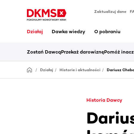
Zaktualizuj dane
F
Działaj
Dawka wiedzy
O pobraniu
Zostań Dawcą
Przekaż darowiznę
Pomóż inacz
Działaj
Historie i aktualności
Dariusz Cheb
Historia Dawcy
Dariu