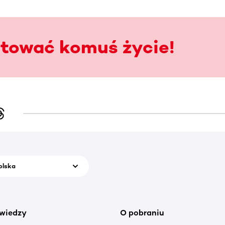
atować komuś życie!
olska
wiedzy
O pobraniu