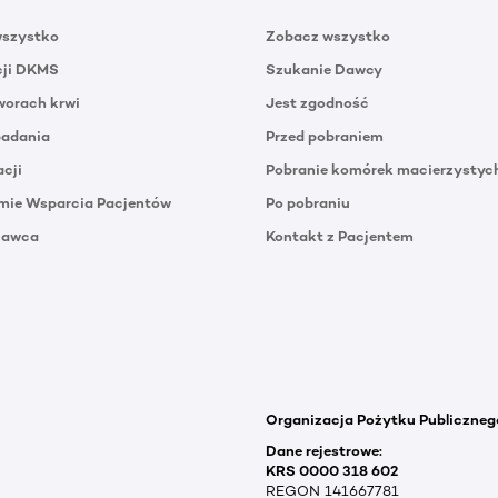
wszystko
Zobacz wszystko
cji DKMS
Szukanie Dawcy
orach krwi
Jest zgodność
badania
Przed pobraniem
acji
Pobranie komórek macierzystyc
mie Wsparcia Pacjentów
Po pobraniu
Dawca
Kontakt z Pacjentem
Organizacja Pożytku Publiczneg
Dane rejestrowe:
KRS 0000 318 602
REGON 141667781