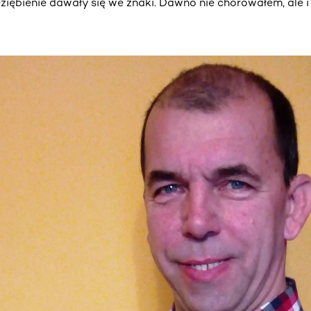
iębienie dawały się we znaki. Dawno nie chorowałem, ale i