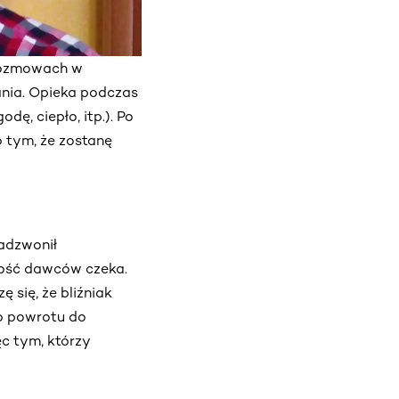
 rozmowach w
ania. Opieka podczas
ę, ciepło, itp.). Po
 tym, że zostanę
zadzwonił
zość dawców czeka.
 się, że bliźniak
go powrotu do
ęc tym, którzy