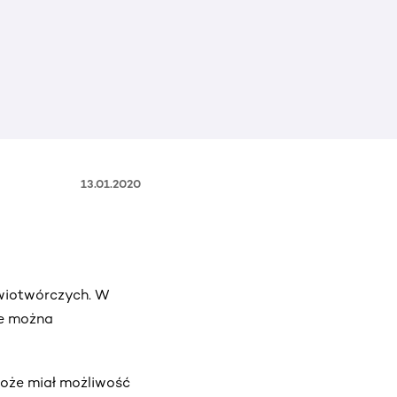
13.01.2020
rwiotwórczych. W
ie można
może miał możliwość