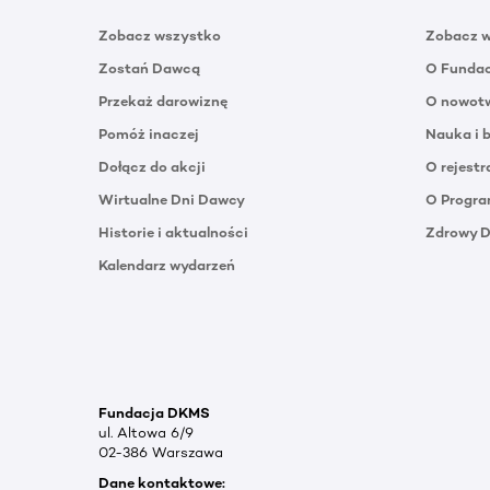
Zobacz wszystko
Zobacz 
Zostań Dawcą
O Funda
Przekaż darowiznę
O nowotw
Pomóż inaczej
Nauka i 
Dołącz do akcji
O rejestr
Wirtualne Dni Dawcy
O Progra
Historie i aktualności
Zdrowy 
Kalendarz wydarzeń
Fundacja DKMS
ul. Altowa 6/9
02-386 Warszawa
Dane kontaktowe: