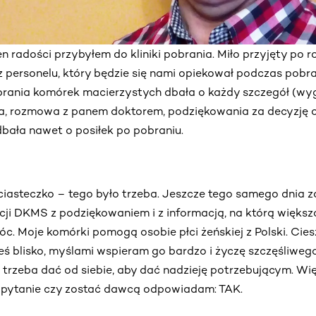
n radości przybyłem do kliniki pobrania. Miło przyjęty po
z personelu, który będzie się nami opiekował podczas pobr
ania komórek macierzystych dbała o każdy szczegół (wygod
a, rozmowa z panem doktorem, podziękowania za decyzję o
bała nawet o posiłek po pobraniu.
ciasteczko – tego było trzeba. Jeszcze tego samego dnia 
acji DKMS z podziękowaniem i z informacją, na którą więks
 Moje komórki pomogą osobie płci żeńskiej z Polski. Cieszę
eś blisko, myślami wspieram go bardzo i życzę szczęśliwe
e trzeba dać od siebie, aby dać nadzieję potrzebującym. Wi
e pytanie czy zostać dawcą odpowiadam: TAK.