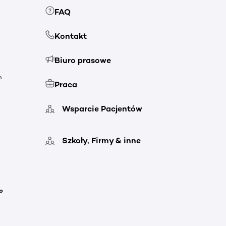
FAQ
Kontakt
Biuro prasowe
h
Praca
Wsparcie Pacjentów
Szkoły, Firmy & inne
o