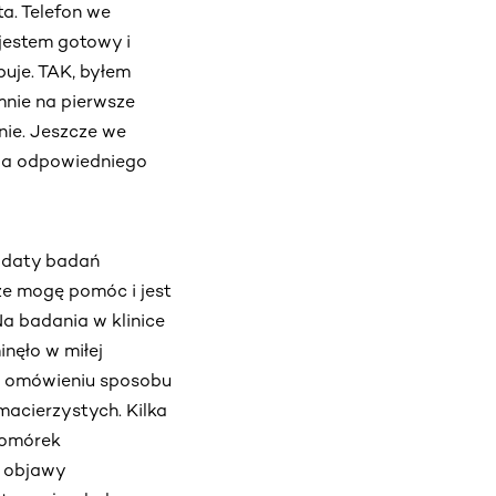
ta. Telefon we
 jestem gotowy i
uje. TAK, byłem
nie na pierwsze
nie. Jeszcze we
nia odpowiedniego
m daty badań
że mogę pomóc i jest
Na badania w klinice
nęło w miłej
 i omówieniu sposobu
macierzystych. Kilka
komórek
i objawy