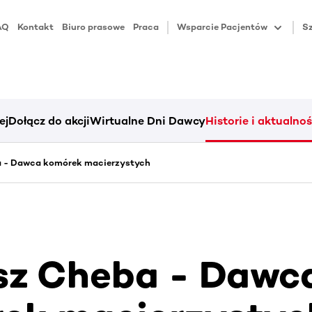
AQ
Kontakt
Biuro prasowe
Praca
Wsparcie Pacjentów
Sz
ej
Dołącz do akcji
Wirtualne Dni Dawcy
Historie i aktualnoś
a - Dawca komórek macierzystych
sz Cheba - Dawc