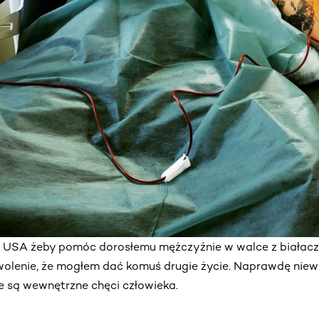
o USA żeby pomóc dorosłemu mężczyźnie w walce z białac
olenie, że mogłem dać komuś drugie życie. Naprawdę niewie
e są wewnętrzne chęci człowieka.