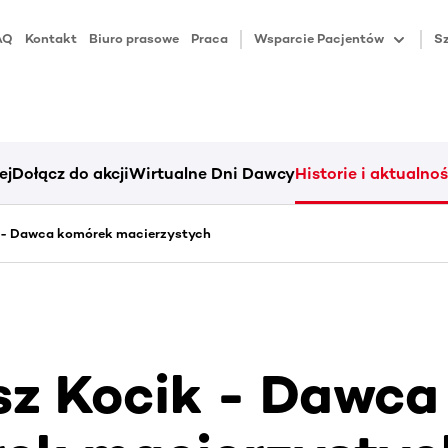
AQ
Kontakt
Biuro prasowe
Praca
Wsparcie Pacjentów
Sz
ej
Dołącz do akcji
Wirtualne Dni Dawcy
Historie i aktualnoś
k - Dawca komórek macierzystych
sz Kocik - Dawca