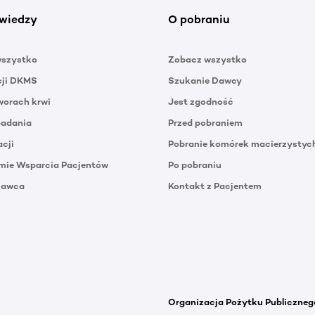
wiedzy
O pobraniu
wszystko
Zobacz wszystko
cji DKMS
Szukanie Dawcy
orach krwi
Jest zgodność
badania
Przed pobraniem
acji
Pobranie komórek macierzystyc
mie Wsparcia Pacjentów
Po pobraniu
Dawca
Kontakt z Pacjentem
Organizacja Pożytku Publiczneg