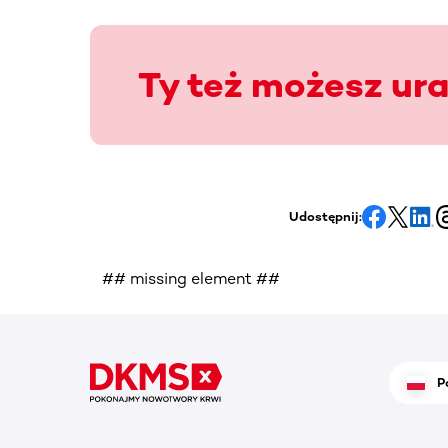
Ty też możesz ur
Udostępnij:
## missing element ##
P