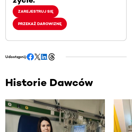
życie.
ZAREJESTRUJ SIĘ
PRZEKAŻ DAROWIZNĘ
Udostępnij:
Historie Dawców
Ta sekcja zawiera treści przewijane w poziomie. Użyj kl