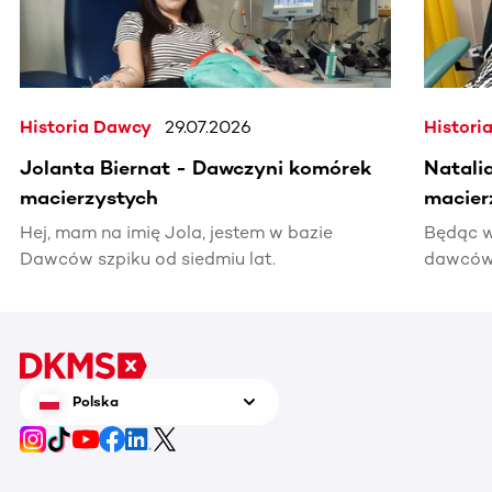
Historia Dawcy
29.07.2026
Histori
Jolanta Biernat - Dawczyni komórek
Natali
macierzystych
macier
Hej, mam na imię Jola, jestem w bazie
Będąc w
Dawców szpiku od siedmiu lat.
dawców 
kiedyś 
informac
pomocy
Polska