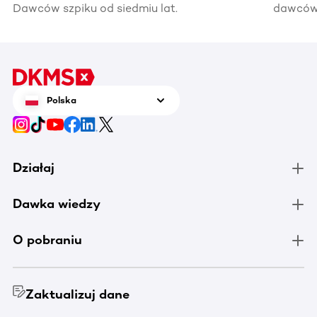
Dawców szpiku od siedmiu lat.
dawców 
kiedyś 
informac
pomocy
Polska
Działaj
Dawka wiedzy
O pobraniu
Zaktualizuj dane