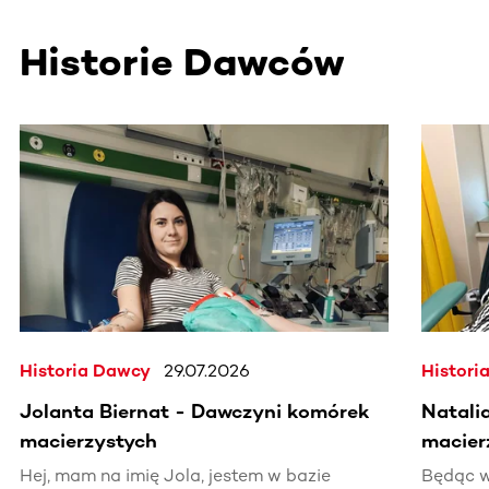
Historie Dawców
Ta sekcja zawiera treści przewijane w poziomie. Użyj kl
Historia Dawcy
29.07.2026
Histori
Jolanta Biernat - Dawczyni komórek
Natali
macierzystych
macier
Hej, mam na imię Jola, jestem w bazie
Będąc w