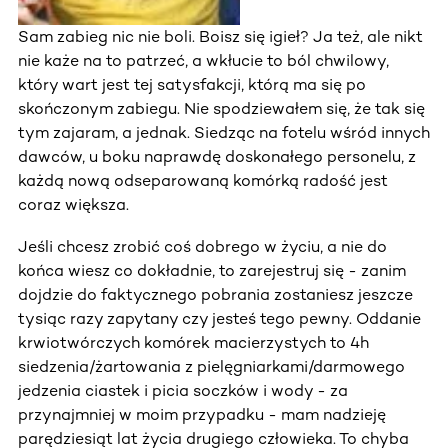
Sam zabieg nic nie boli. Boisz się igieł? Ja też, ale nikt
nie każe na to patrzeć, a wkłucie to ból chwilowy,
który wart jest tej satysfakcji, którą ma się po
skończonym zabiegu. Nie spodziewałem się, że tak się
tym zajaram, a jednak. Siedząc na fotelu wśród innych
dawców, u boku naprawdę doskonałego personelu, z
każdą nową odseparowaną komórką radość jest
coraz większa.
Jeśli chcesz zrobić coś dobrego w życiu, a nie do
końca wiesz co dokładnie, to zarejestruj się - zanim
dojdzie do faktycznego pobrania zostaniesz jeszcze
tysiąc razy zapytany czy jesteś tego pewny. Oddanie
krwiotwórczych komórek macierzystych to 4h
siedzenia/żartowania z pielęgniarkami/darmowego
jedzenia ciastek i picia soczków i wody - za
przynajmniej w moim przypadku - mam nadzieję
parędziesiąt lat życia drugiego człowieka. To chyba