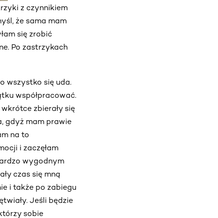
rzyki z czynnikiem
 myśl, że sama mam
łam się zrobić
esne. Po zastrzykach
o wszystko się uda.
zątku współpracować.
 wkrótce zbierały się
ia, gdyż mam prawie
am na to
mocji i zaczęłam
a bardzo wygodnym
cały czas się mną
ie i także po zabiegu
twiały. Jeśli będzie
którzy sobie