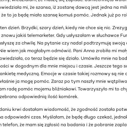
wiedziała mi, że szansa, iż zostanę dawcą jest jedna na mil
 że to ja będę miała szansę komuś pomóc. Jednak już po ro
en dzień. Brzydki, szary dzień, kiedy nie chce się nic. Zr
to znowu jakiś telemarketer. Gdy usłyszałam w słuchawce F
usłyszę za chwilę. Na pytanie czy nadal podtrzymuję swoją 
 Nie wiem jak mogłabym odmówić. Pani Anna zrobiła mi ma
owiedziała, co teraz będzie się działo. Umówiła mnie na bad
ości w dogodnym dla mnie miejscu i czasie. Jeszcze tego 
ankietę medyczną. Emocje w czasie takiej rozmowy są nie d
 właśnie ja mogę pomóc. Zaraz po tym naszły mnie wątpliw
am radę pomóc mojemu bliźniakowi. Towarzyszyło mi to c
 zebrano odpowiednią ilość komórek.
aniu krwi dostałam wiadomość, że zgodność została potwi
na odpowiedni czas. Myślałam, że będę długo czekać, jedn
telefon, że mam się zgłosić na badania i że pobranie zapla