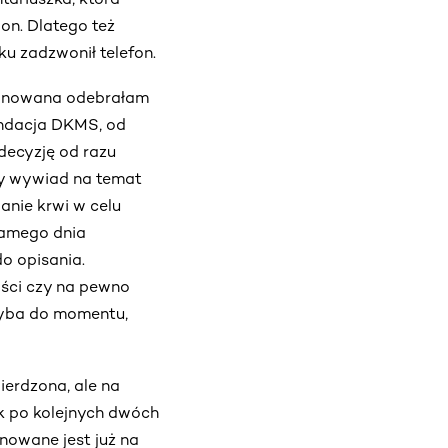
ion. Dlatego też
ku zadzwonił telefon.
ezygnowana odebrałam
undacja DKMS, od
decyzję od razu
ły wywiad na temat
anie krwi w celu
samego dnia
o opisania.
ości czy na pewno
hyba do momentu,
erdzona, ale na
ak po kolejnych dwóch
nowane jest już na