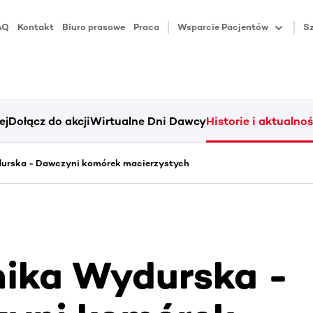
AQ
Kontakt
Biuro prasowe
Praca
Wsparcie Pacjentów
Sz
ej
Dołącz do akcji
Wirtualne Dni Dawcy
Historie i aktualnoś
urska - Dawczyni komórek macierzystych
ika Wydurska -