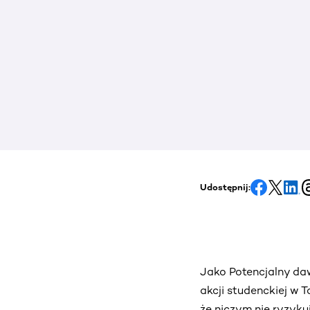
Udostępnij:
Jako Potencjalny da
akcji studenckiej w 
że niczym nie ryzyku