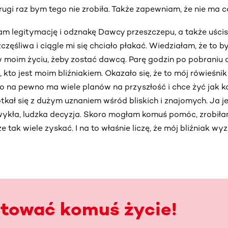
rugi raz bym tego nie zrobiła. Także zapewniam, że nie ma co
m legitymację i odznakę Dawcy przeszczepu, a także uścisk
zęśliwa i ciągle mi się chciało płakać. Wiedziałam, że to by
w moim życiu, żeby zostać dawcą. Parę godzin po pobraniu 
, kto jest moim bliźniakiem. Okazało się, że to mój rówieśnik
to na pewno ma wiele planów na przyszłość i chce żyć jak ka
kał się z dużym uznaniem wśród bliskich i znajomych. Ja je
wykła, ludzka decyzja. Skoro mogłam komuś pomóc, zrobiłam
e tak wiele zyskać. I na to właśnie liczę, że mój bliźniak wy
atować komuś życie!