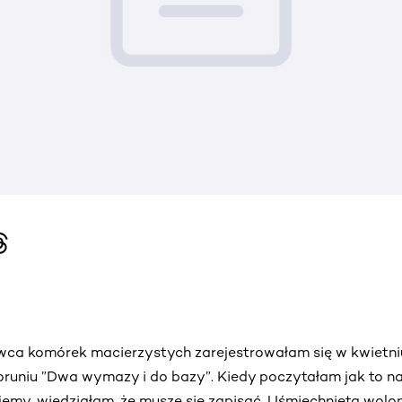
wca komórek macierzystych zarejestrowałam się w kwietn
Toruniu ”Dwa wymazy i do bazy”. Kiedy poczytałam jak to 
jemy, wiedziałam, że muszę się zapisać. Uśmiechnięta wolon