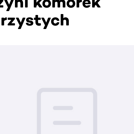
yni komórek
rzystych