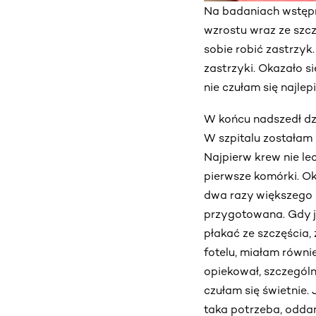
Na badaniach wstępny
wzrostu wraz ze szcz
sobie robić zastrzyk
zastrzyki. Okazało si
nie czułam się najle
W końcu nadszedł dzi
W szpitalu zostałam
Najpierw krew nie le
pierwsze komórki. O
dwa razy większego b
przygotowana. Gdy j
płakać ze szczęścia
fotelu, miałam równi
opiekował, szczególn
czułam się świetnie.
taka potrzeba, oddam