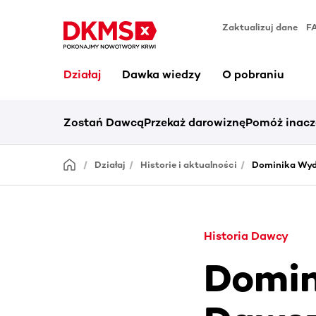
Zaktualizuj dane
F
Działaj
Dawka wiedzy
O pobraniu
Zostań Dawcą
Przekaż darowiznę
Pomóż inacz
Działaj
Historie i aktualności
Dominika Wyd
Historia Dawcy
Domin