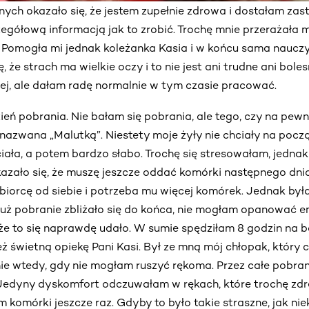
ch okazało się, że jestem zupełnie zdrowa i dostałam zast
egółową informacją jak to zrobić. Trochę mnie przerażała
. Pomogła mi jednak koleżanka Kasia i w końcu sama nauczy
ę, że strach ma wielkie oczy i to nie jest ani trudne ani bol
piej, ale dałam radę normalnie w tym czasie pracować.
eń pobrania. Nie bałam się pobrania, ale tego, czy na pewn
 nazwana „Malutką”. Niestety moje żyły nie chciały na poc
ciała, a potem bardzo słabo. Trochę się stresowałam, jednak
kazało się, że muszę jeszcze oddać komórki następnego dn
iorcę od siebie i potrzeba mu więcej komórek. Jednak był
uż pobranie zbliżało się do końca, nie mogłam opanować e
, że to się naprawdę udało. W sumie spędziłam 8 godzin n
eż świetną opiekę Pani Kasi. Był ze mną mój chłopak, który 
ie wtedy, gdy nie mogłam ruszyć rękoma. Przez całe pobran
 Jedyny dyskomfort odczuwałam w rękach, które trochę zdrę
 komórki jeszcze raz. Gdyby to było takie straszne, jak nie