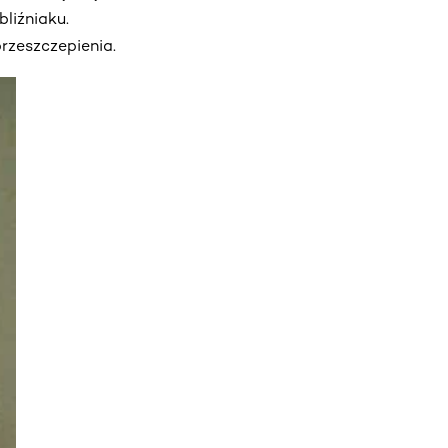
liźniaku.
przeszczepienia.