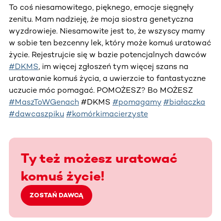
To coś niesamowitego, pięknego, emocje sięgnęły
zenitu. Mam nadzieję, że moja siostra genetyczna
wyzdrowieje. Niesamowite jest to, że wszyscy mamy
w sobie ten bezcenny lek, który może komuś uratować
życie. Rejestrujcie się w bazie potencjalnych dawców
#DKMS
, im więcej zgłoszeń tym więcej szans na
uratowanie komuś życia, a uwierzcie to fantastyczne
uczucie móc pomagać. POMOŻESZ? Bo MOŻESZ
#MaszToWGenach
#DKMS
#pomagamy
#białaczka
#dawcaszpiku
#komórkimacierzyste
Ty też możesz uratować
komuś życie!
ZOSTAŃ DAWCĄ