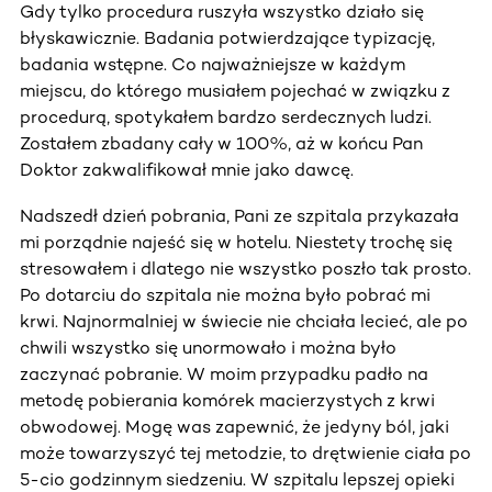
Gdy tylko procedura ruszyła wszystko działo się
błyskawicznie. Badania potwierdzające typizację,
badania wstępne. Co najważniejsze w każdym
miejscu, do którego musiałem pojechać w związku z
procedurą, spotykałem bardzo serdecznych ludzi.
Zostałem zbadany cały w 100%, aż w końcu Pan
Doktor zakwalifikował mnie jako dawcę.
Nadszedł dzień pobrania, Pani ze szpitala przykazała
mi porządnie najeść się w hotelu. Niestety trochę się
stresowałem i dlatego nie wszystko poszło tak prosto.
Po dotarciu do szpitala nie można było pobrać mi
krwi. Najnormalniej w świecie nie chciała lecieć, ale po
chwili wszystko się unormowało i można było
zaczynać pobranie. W moim przypadku padło na
metodę pobierania komórek macierzystych z krwi
obwodowej. Mogę was zapewnić, że jedyny ból, jaki
może towarzyszyć tej metodzie, to drętwienie ciała po
5-cio godzinnym siedzeniu. W szpitalu lepszej opieki