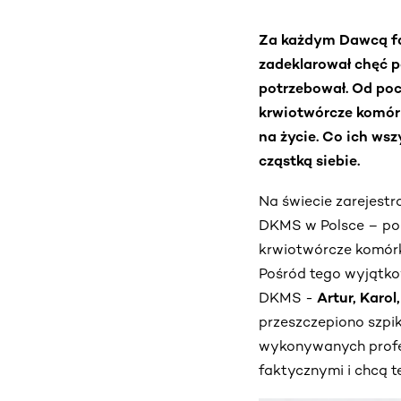
Za każdym Dawcą fak
zadeklarował chęć p
potrzebował. Od poc
krwiotwórcze komórk
na życie. Co ich ws
cząstką siebie.
Na świecie zarejest
DKMS w Polsce – pon
krwiotwórcze komórk
Pośród tego wyjątkow
DKMS -
Artur, Karol
przeszczepiono szpik
wykonywanych profes
faktycznymi i chcą t