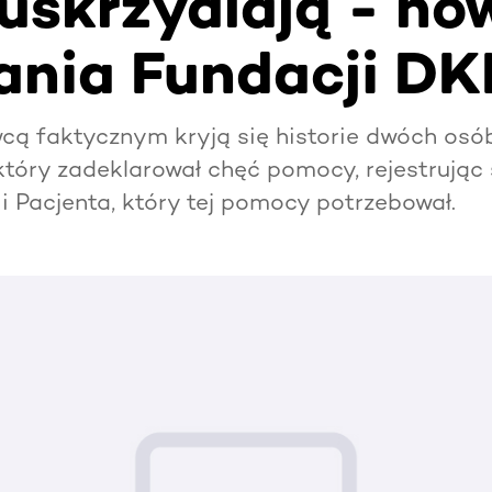
 uskrzydlają - no
nia Fundacji D
ą faktycznym kryją się historie dwóch osó
który zadeklarował chęć pomocy, rejestrując 
 Pacjenta, który tej pomocy potrzebował.