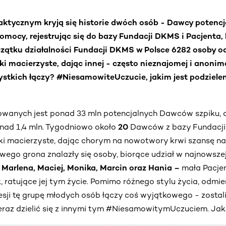
tycznym kryją się historie dwóch osób - Dawcy potencj
omocy, rejestrując się do bazy Fundacji DKMS i Pacjenta,
zątku działalności Fundacji DKMS w Polsce 6282 osoby od
i macierzyste, dając innej - często nieznajomej i anonim
zystkich łączy? #NiesamowiteUczucie, jakim jest podzielen
rowanych jest ponad 33 mln potencjalnych Dawców szpiku, a
ad 1,4 mln. Tygodniowo około
20
Dawców z bazy Fundacj
i macierzyste, dając chorym na nowotwory krwi szansę na
ego grona znalazły się osoby, biorące udział w najnowsze
, Marlena, Maciej, Monika, Marcin oraz Hania –
mała Pacjen
, ratujące jej tym życie. Pomimo różnego stylu życia, odmien
ji tę grupę młodych osób łączy coś wyjątkowego - zosta
eraz dzielić się z innymi tym #NiesamowitymUczuciem. Jakie