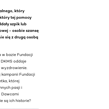
alnego, który
 który tej pomocy
dały szpik lub
owej - osobie szansę
ie się z drugą osobą
 w bazie Fundacji
i DKMS oddaje
 wyzdrowienie.
j kampanii Fundacji
tka, której
nych pasji i
li Dawcami
 są ich historie?