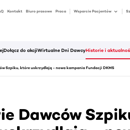
AQ
Kontakt
Biuro prasowe
Praca
Wsparcie Pacjentów
Sz
ej
Dołącz do akcji
Wirtualne Dni Dawcy
Historie i aktualnoś
ów Szpiku, które uskrzydlają - nowa kampania Fundacji DKMS
rie Dawców Szpik