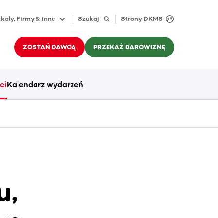
koły, Firmy & inne
Szukaj
Strony DKMS
ZOSTAŃ DAWCĄ
PRZEKAŻ DAROWIZNĘ
ci
Kalendarz wydarzeń
u,