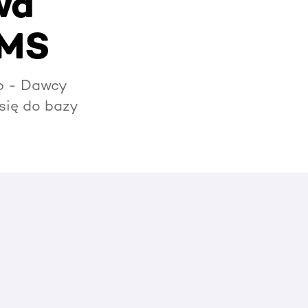
wa
KMS
b - Dawcy
się do bazy