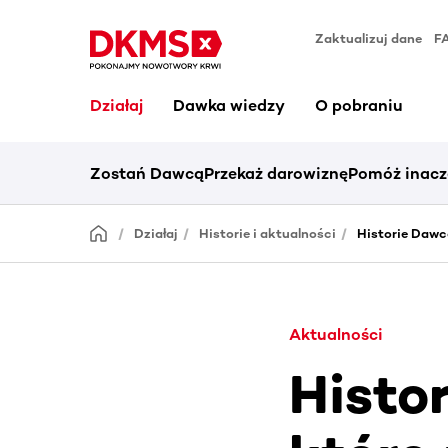
Zaktualizuj dane
F
Działaj
Dawka wiedzy
O pobraniu
Zostań Dawcą
Przekaż darowiznę
Pomóż inacz
Działaj
Historie i aktualności
Historie Dawc
Aktualności
Histo