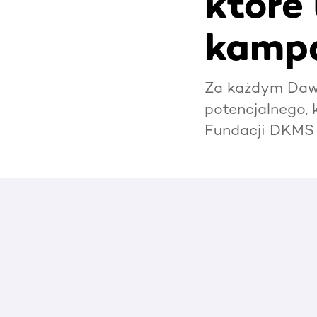
które
kampa
Za każdym Dawc
potencjalnego, 
Fundacji DKMS i