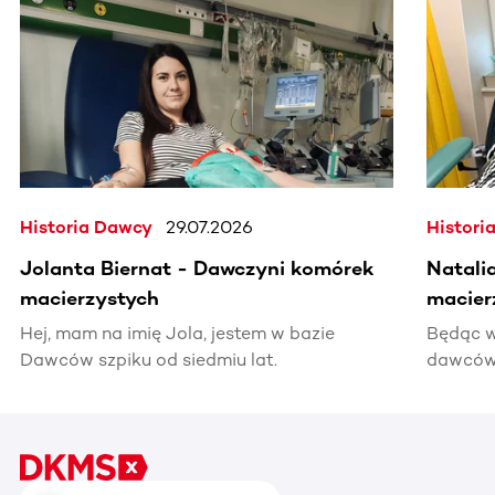
Historia Dawcy
29.07.2026
Histori
Jolanta Biernat - Dawczyni komórek
Natali
macierzystych
macier
Hej, mam na imię Jola, jestem w bazie
Będąc w
Dawców szpiku od siedmiu lat.
dawców 
kiedyś 
informac
pomocy