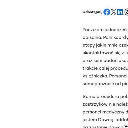
Udostępnij:
Poczułam jednocześni
opisania. Pani koord
etapy jakie mnie cze
skontaktować się z f
oraz serii badań oka
trakcie całej proced
księżniczka. Persone
samopoczucie od pie
Sama procedura pobr
zastrzyków nie należ
personel medyczny d
jestem Dawcą, oddała
na zostanie dawcą🤔