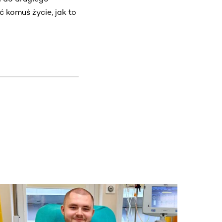
ć komuś życie, jak to
j.