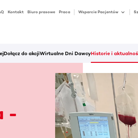
AQ
Kontakt
Biuro prasowe
Praca
Wsparcie Pacjentów
Sz
ej
Dołącz do akcji
Wirtualne Dni Dawcy
Historie i aktualnoś
a -