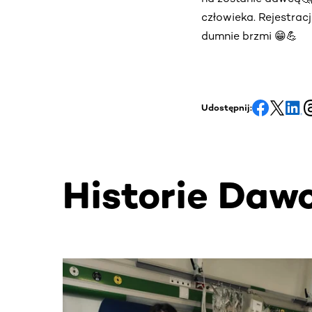
człowieka. Rejestrac
dumnie brzmi 😁💪
Udostępnij:
Historie Daw
Ta sekcja zawiera treści przewijane w poziomie