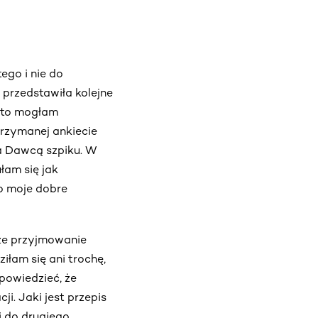
ego i nie do
 przedstawiła kolejne
a to mogłam
trzymanej ankiecie
ia Dawcą szpiku. W
łam się jak
 o moje dobre
sze przyjmowanie
iłam się ani trochę,
powiedzieć, że
i. Jaki jest przepis
i do drugiego