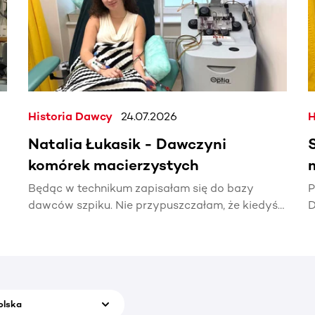
Historia Dawcy
24.07.2026
H
Natalia Łukasik - Dawczyni
komórek macierzystych
Będąc w technikum zapisałam się do bazy
P
dawców szpiku. Nie przypuszczałam, że kiedyś
D
naprawdę zadzwoni telefon z informacją, że
t
ktoś potrzebuje mojej pomocy.
p
olska