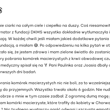
e ciarki na całym ciele i ciepełko na duszy. Coś niesamowit
ynator z fundacji DKMS wszystko dokładnie wytłumaczyła i
kają. W każdej chwili jeśli miałam jakieś dodatkowe pytani
undacją, a miałam 😅. Po odpowiedzeniu na kilka pytań w o
zało się, że jestem zdrowa i mam zielone światło do zostan
ury pobrania komórek macierzystych z krwii obwodowej czu
l medyczny spisał się na 🏅 Pani Paulinka oraz Joasia dbały
rwszych dni badań.
ania komórek macierzystych nic nie boli, za to wcześniej
y do przyjemnych. Wszystko trwało około 6 godzin. Nie nudz
obrze o mnie w tym czasie zadbał. Z ogromną dumą mogę 
m komórki macierzyste, które trafiły do kobiety w Chorwacj
 ? Nic trudnego wystarczy garść odwagi i szczypta empati