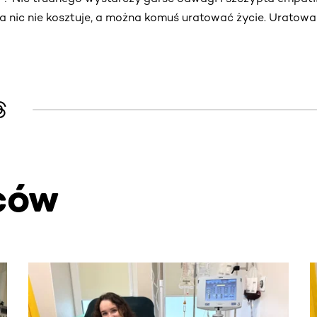
ja nic nie kosztuje, a można komuś uratować życie. Uratowa
ców
. Użyj klawisza Tab lub przesuń palcem, aby zobaczyć więce