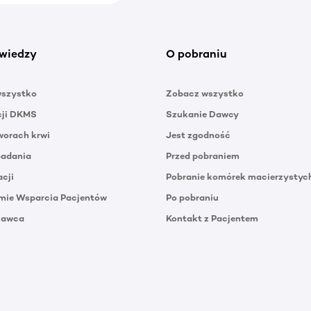
wiedzy
O pobraniu
wszystko
Zobacz wszystko
cji DKMS
Szukanie Dawcy
orach krwi
Jest zgodność
badania
Przed pobraniem
acji
Pobranie komórek macierzystyc
mie Wsparcia Pacjentów
Po pobraniu
Dawca
Kontakt z Pacjentem