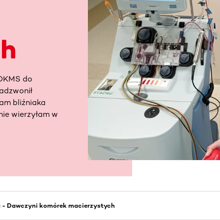
ch
w DKMS do
zadzwonił
mam bliźniaka
nie wierzyłam w
a - Dawczyni komórek macierzystych