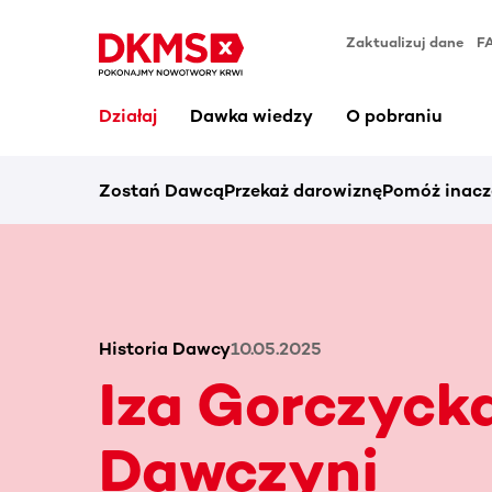
Zaktualizuj dane
F
Działaj
Dawka wiedzy
O pobraniu
Zostań Dawcą
Przekaż darowiznę
Pomóż inacz
Historia Dawcy
10.05.2025
Iza Gorczyck
Dawczyni