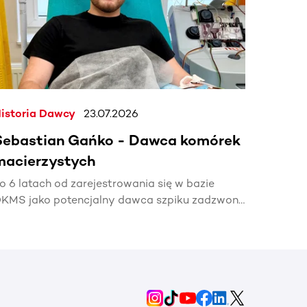
istoria Dawcy
23.07.2026
Sebastian Gańko - Dawca komórek
macierzystych
o 6 latach od zarejestrowania się w bazie
KMS jako potencjalny dawca szpiku zadzwonił
elefon z informacją, że mój bliźniak genetyczny
otrzebuje mojej pomocy🧬.