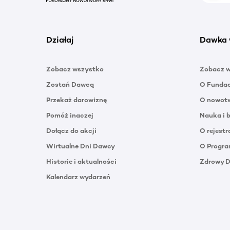
Działaj
Dawka 
Zobacz wszystko
Zobacz 
Zostań Dawcą
O Funda
Przekaż darowiznę
O nowotw
Pomóż inaczej
Nauka i 
Dołącz do akcji
O rejestr
Wirtualne Dni Dawcy
O Progra
Historie i aktualności
Zdrowy 
Kalendarz wydarzeń