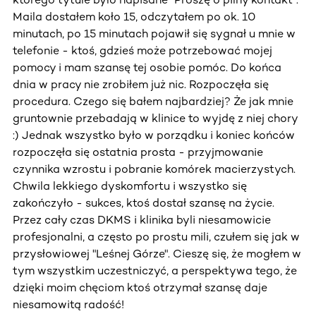
Maila dostałem koło 15, odczytałem po ok. 10
minutach, po 15 minutach pojawił się sygnał u mnie w
telefonie - ktoś, gdzieś może potrzebować mojej
pomocy i mam szansę tej osobie pomóc. Do końca
dnia w pracy nie zrobiłem już nic. Rozpoczęła się
procedura. Czego się bałem najbardziej? Że jak mnie
gruntownie przebadają w klinice to wyjdę z niej chory
:) Jednak wszystko było w porządku i koniec końców
rozpoczęła się ostatnia prosta - przyjmowanie
czynnika wzrostu i pobranie komórek macierzystych.
Chwila lekkiego dyskomfortu i wszystko się
zakończyło - sukces, ktoś dostał szansę na życie.
Przez cały czas DKMS i klinika byli niesamowicie
profesjonalni, a często po prostu mili, czułem się jak w
przysłowiowej "Leśnej Górze". Cieszę się, że mogłem w
tym wszystkim uczestniczyć, a perspektywa tego, że
dzięki moim chęciom ktoś otrzymał szansę daje
niesamowitą radość!