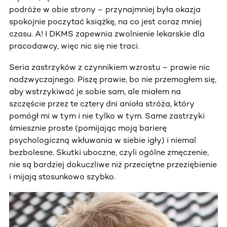
podróże w obie strony – przynajmniej była okazja
spokojnie poczytać książkę, na co jest coraz mniej
czasu. A! I DKMS zapewnia zwolnienie lekarskie dla
pracodawcy, więc nic się nie traci.
Seria zastrzyków z czynnikiem wzrostu – prawie nic
nadzwyczajnego. Piszę prawie, bo nie przemogłem się,
aby wstrzykiwać je sobie sam, ale miałem na
szczęście przez te cztery dni anioła stróża, który
pomógł mi w tym i nie tylko w tym. Same zastrzyki
śmiesznie proste (pomijając moją barierę
psychologiczną wkłuwania w siebie igły) i niemal
bezbolesne. Skutki uboczne, czyli ogólne zmęczenie,
nie są bardziej dokuczliwe niż przeciętne przeziębienie
i mijają stosunkowo szybko.