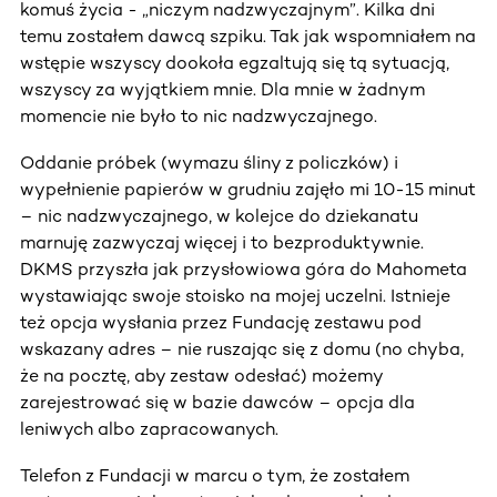
komuś życia - „niczym nadzwyczajnym”. Kilka dni
temu zostałem dawcą szpiku. Tak jak wspomniałem na
wstępie wszyscy dookoła egzaltują się tą sytuacją,
wszyscy za wyjątkiem mnie. Dla mnie w żadnym
momencie nie było to nic nadzwyczajnego.
Oddanie próbek (wymazu śliny z policzków) i
wypełnienie papierów w grudniu zajęło mi 10-15 minut
– nic nadzwyczajnego, w kolejce do dziekanatu
marnuję zazwyczaj więcej i to bezproduktywnie.
DKMS przyszła jak przysłowiowa góra do Mahometa
wystawiając swoje stoisko na mojej uczelni. Istnieje
też opcja wysłania przez Fundację zestawu pod
wskazany adres – nie ruszając się z domu (no chyba,
że na pocztę, aby zestaw odesłać) możemy
zarejestrować się w bazie dawców – opcja dla
leniwych albo zapracowanych.
Telefon z Fundacji w marcu o tym, że zostałem