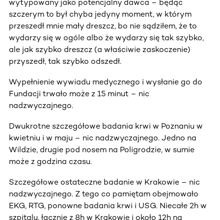
wytypowany jako potencjalny dawca – będąc
szczerym to był chyba jedyny moment, w którym
przeszedł mnie mały dreszcz, bo nie sądziłem, że to
wydarzy się w ogóle albo że wydarzy się tak szybko,
ale jak szybko dreszcz (a właściwie zaskoczenie)
przyszedł, tak szybko odszedł.
Wypełnienie wywiadu medycznego i wysłanie go do
Fundacji trwało może z 15 minut – nic
nadzwyczajnego.
Dwukrotne szczegółowe badania krwi w Poznaniu w
kwietniu i w maju – nic nadzwyczajnego. Jedno na
Wildzie, drugie pod nosem na Poligrodzie, w sumie
może z godzina czasu.
Szczegółowe ostateczne badanie w Krakowie – nic
nadzwyczajnego. Z tego co pamiętam obejmowało
EKG, RTG, ponowne badania krwi i USG. Niecałe 2h w
szpitalu, łącznie z 8h w Krakowie i około 12h na