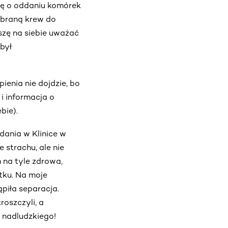
ję o oddaniu komórek
pobraną krew do
szę na siebie uważać
 był
ienia nie dojdzie, bo
 i informacja o
bie).
dania w Klinice w
 strachu, ale nie
 na tyle zdrowa,
tku. Na moje
piła separacja.
roszczyli, a
m nadludzkiego!