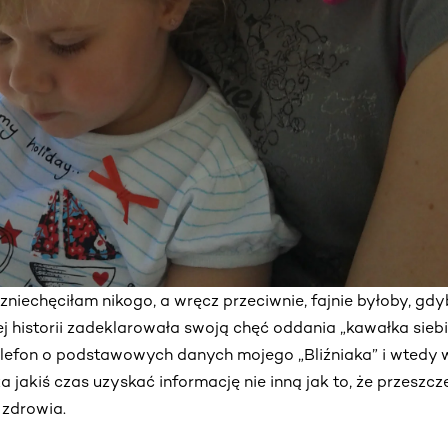
 zniechęciłam nikogo, a wręcz przeciwnie, fajnie byłoby, g
j historii zadeklarowała swoją chęć oddania „kawałka sieb
efon o podstawowych danych mojego „Bliźniaka” i wtedy 
 jakiś czas uzyskać informację nie inną jak to, że przeszcze
 zdrowia.