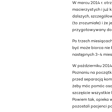
W marcu 2014 r. otr
macierzystych i już 
dalszych, szczegółow
(to zrozumiałe) i że 
przygotowywany do 
Po trzech miesiącach
być może biorca nie 
następnych 3-4 miesi
W październiku 2014
Poznaniu na początku
przed separacją komó
żeby móc pomóc osobi
szczęście wszystkie 
Powiem tak, opieka w
pozostali pacjenci po