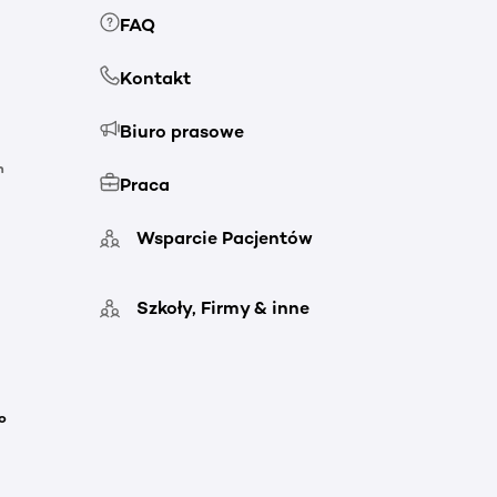
FAQ
Kontakt
Biuro prasowe
h
Praca
Wsparcie Pacjentów
Szkoły, Firmy & inne
o