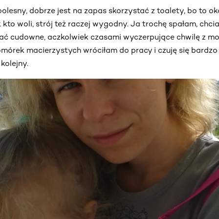
olesny, dobrze jest na zapas skorzystać z toalety, bo to o
ak kto woli, strój też raczej wygodny. Ja trochę spałam, chc
pać cudowne, aczkolwiek czasami wyczerpujące chwilę z moją
mórek macierzystych wróciłam do pracy i czuję się bardzo 
kolejny.