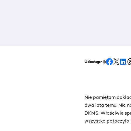
Udostępnij:
Nie pamiętam dokład
dwa lata temu. Nic n
DKMS. Właściwie spra
wszystko potoczyło s