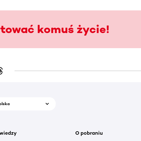
atować komuś życie!
olska
wiedzy
O pobraniu