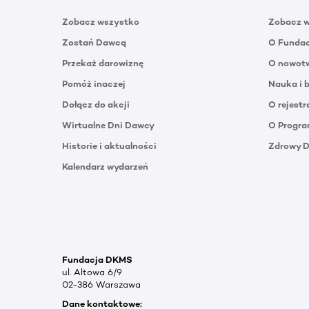
Zobacz wszystko
Zobacz 
Zostań Dawcą
O Funda
Przekaż darowiznę
O nowotw
Pomóż inaczej
Nauka i 
Dołącz do akcji
O rejestr
Wirtualne Dni Dawcy
O Progra
Historie i aktualności
Zdrowy 
Kalendarz wydarzeń
Fundacja DKMS
ul. Altowa 6/9
02-386 Warszawa
Dane kontaktowe: