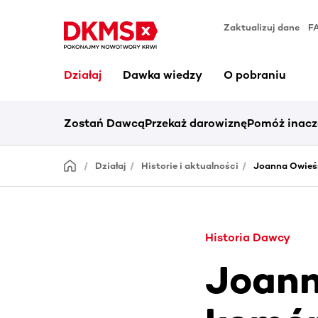
Zaktualizuj dane
F
Działaj
Dawka wiedzy
O pobraniu
Zostań Dawcą
Przekaż darowiznę
Pomóż inacz
Działaj
Historie i aktualności
Joanna Owieś
Historia Dawcy
Joann