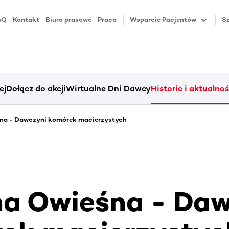
AQ
Kontakt
Biuro prasowe
Praca
Wsparcie Pacjentów
Sz
ej
Dołącz do akcji
Wirtualne Dni Dawcy
Historie i aktualnoś
na - Dawczyni komórek macierzystych
a Owieśna - Daw