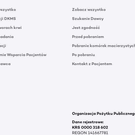
wszystko
Zobacz wszystko
cji DKMS
Szukanie Dawcy
orach krwi
Jest zgodność
badania
Przed pobraniem
acji
Pobranie komórek macierzystyc
mie Wsparcia Pacjentów
Po pobraniu
Dawca
Kontakt z Pacjentem
Organizacja Pożytku Publiczneg
Dane rejestrowe:
KRS 0000 318 602
REGON 141667781