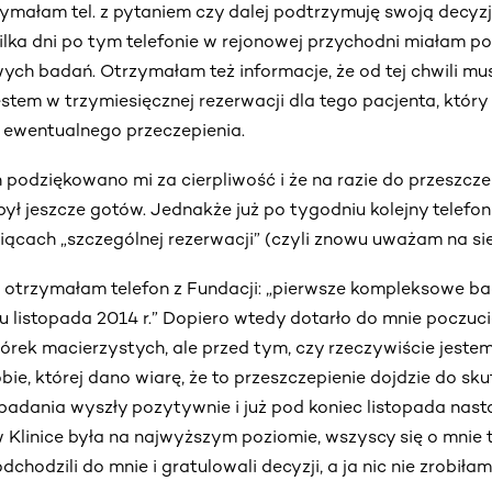
zymałam tel. z pytaniem czy dalej podtrzymuję swoją decyz
kilka dni po tym telefonie w rejonowej przychodni miałam 
ych badań. Otrzymałam też informacje, że od tej chwili mu
jestem w trzymiesięcznej rezerwacji dla tego pacjenta, który
ewentualnego przeczepienia.
 podziękowano mi za cierpliwość i że na razie do przeszczep
był jeszcze gotów. Jednakże już po tygodniu kolejny telefon
ącach „szczególnej rezerwacji” (czyli znowu uważam na sie
 otrzymałam telefon z Fundacji: „pierwsze kompleksowe ba
 listopada 2014 r.” Dopiero wtedy dotarło do mnie poczucie
rek macierzystych, ale przed tym, czy rzeczywiście jestem
e, której dano wiarę, że to przeszczepienie dojdzie do sku
badania wyszły pozytywnie i już pod koniec listopada nastą
 Klinice była na najwyższym poziomie, wszyscy się o mnie t
dchodzili do mnie i gratulowali decyzji, a ja nic nie zrobiła