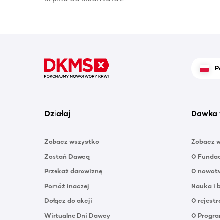
P
Działaj
Dawka 
Zobacz wszystko
Zobacz 
Zostań Dawcą
O Funda
Przekaż darowiznę
O nowotw
Pomóż inaczej
Nauka i 
Dołącz do akcji
O rejestr
Wirtualne Dni Dawcy
O Progra