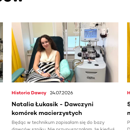
. Użyj klawisza Tab lub przesuń palcem, aby zobaczyć więce
Historia Dawcy
24.07.2026
H
Natalia Łukasik - Dawczyni
komórek macierzystych
Będąc w technikum zapisałam się do bazy
P
dawców szpiku. Nie przypuszczałam, że kiedyś
D