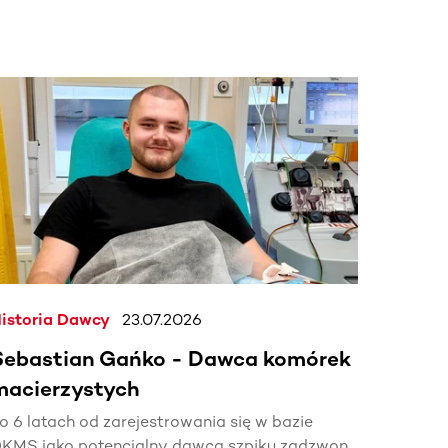
j.
istoria Dawcy
23.07.2026
Sebastian Gańko - Dawca komórek
macierzystych
o 6 latach od zarejestrowania się w bazie
KMS jako potencjalny dawca szpiku zadzwonił