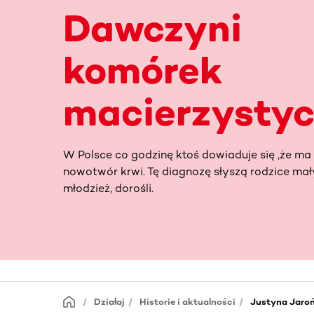
Dawczyni
komórek
macierzysty
W Polsce co godzinę ktoś dowiaduje się ,że ma b
nowotwór krwi. Tę diagnozę słyszą rodzice mały
młodzież, dorośli.
Działaj
Historie i aktualności
Justyna Jaro