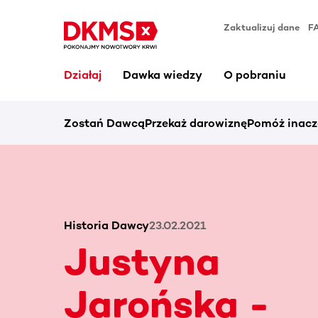
Zaktualizuj dane
F
Działaj
Dawka wiedzy
O pobraniu
Zostań Dawcą
Przekaż darowiznę
Pomóż inacz
Historia Dawcy
23.02.2021
Justyna
Jarońska -