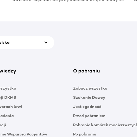
naprawdę zadzwoni telefon z informacją, że
t
ktoś potrzebuje mojej pomocy.
p
olska
wiedzy
O pobraniu
wszystko
Zobacz wszystko
cji DKMS
Szukanie Dawcy
orach krwi
Jest zgodność
badania
Przed pobraniem
acji
Pobranie komórek macierzystyc
mie Wsparcia Pacjentów
Po pobraniu