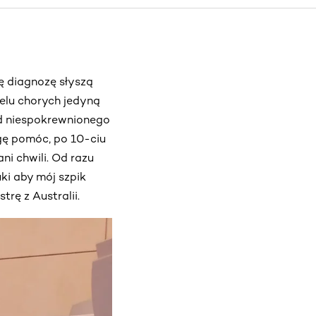
Tę diagnozę słyszą
ielu chorych jedyną
od niespokrewnionego
ogę pomóc, po 10-ciu
ni chwili. Od razu
ki aby mój szpik
rę z Australii.