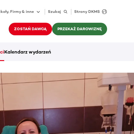
koły, Firmy & inne
Szukaj
Strony DKMS
ZOSTAŃ DAWCĄ
PRZEKAŻ DAROWIZNĘ
ci
Kalendarz wydarzeń