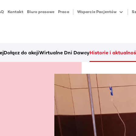
AQ
Kontakt
Biuro prasowe
Praca
Wsparcie Pacjentów
Sz
ej
Dołącz do akcji
Wirtualne Dni Dawcy
Historie i aktualnoś