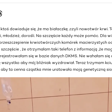
ktoś dowiaduje się ,że ma białaczkę ,czyli nowotwór krwi. 
i, młodzież, dorośli. Na szczęście każdy może pomóc. Dla w
t przeszczepienie krwiotwórczych komórek macierzystych 
szczęście , że otrzymałam taki telefon z informacją ,że m
arejestrowałam się w bazie danych DKMS. Nie wahałam się a
ę wszystko aby mój bliźniak wyzdrowiał. Teraz trzymam kciu
", aby ta cenna cząstka mnie uratowała moją genetyczną siost