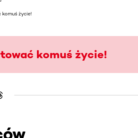
 komuś życie!
atować komuś życie!
ców