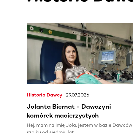
Ta sekcja zawiera treści przewijane w poziomie
Historia Dawcy
29.07.2026
Jolanta Biernat - Dawczyni
komórek macierzystych
Hej, mam na imię Jola, jestem w bazie Dawców
szpiku od siedmiu lat.