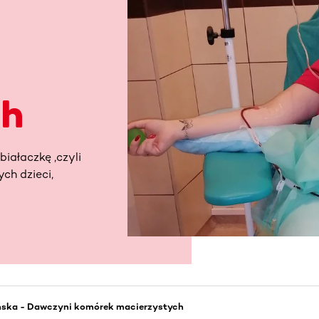
ch
iałaczkę ,czyli
ch dzieci,
ńska - Dawczyni komórek macierzystych