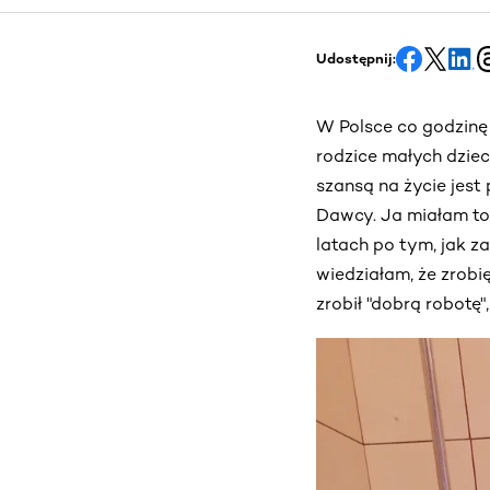
Udostępnij:
W Polsce co godzinę 
rodzice małych dziec
szansą na życie jes
Dawcy. Ja miałam to 
latach po tym, jak z
wiedziałam, że zrobi
zrobił "dobrą robotę