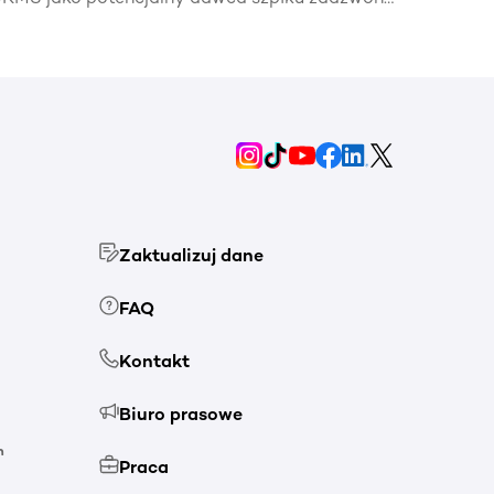
elefon z informacją, że mój bliźniak genetyczny
otrzebuje mojej pomocy🧬.
Zaktualizuj dane
FAQ
Kontakt
Biuro prasowe
h
Praca