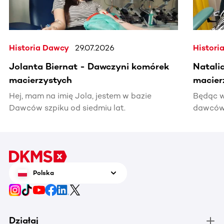
Historia Dawcy
29.07.2026
Histori
Jolanta Biernat - Dawczyni komórek
Natali
macierzystych
macier
Hej, mam na imię Jola, jestem w bazie
Będąc w
Dawców szpiku od siedmiu lat.
dawców 
kiedyś 
informac
pomocy
Polska
Działaj