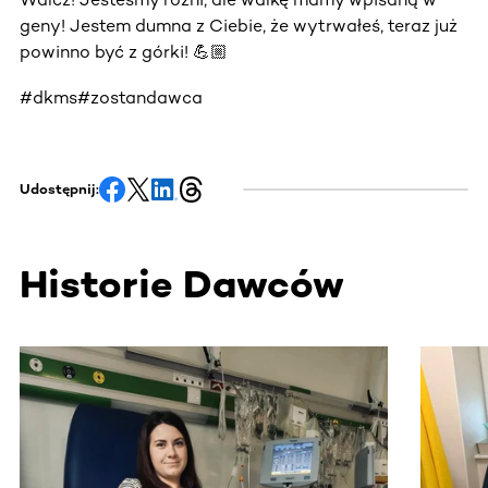
geny! Jestem dumna z Ciebie, że wytrwałeś, teraz już
powinno być z górki! 💪🏼
#dkms#zostandawca
Udostępnij:
Historie Dawców
Ta sekcja zawiera treści przewijane w poziomie. Użyj kl