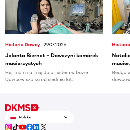
Historia Dawcy
29.07.2026
Histori
Jolanta Biernat - Dawczyni komórek
Natali
macierzystych
macier
Hej, mam na imię Jola, jestem w bazie
Będąc w
Dawców szpiku od siedmiu lat.
dawców 
kiedyś 
informac
pomocy
Polska