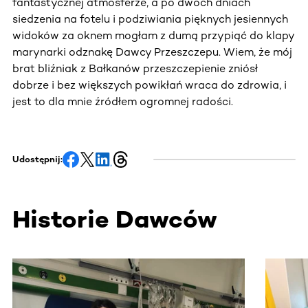
fantastycznej atmosferze, a po dwóch dniach
siedzenia na fotelu i podziwiania pięknych jesiennych
widoków za oknem mogłam z dumą przypiąć do klapy
marynarki odznakę Dawcy Przeszczepu. Wiem, że mój
brat bliźniak z Bałkanów przeszczepienie zniósł
dobrze i bez większych powikłań wraca do zdrowia, i
jest to dla mnie źródłem ogromnej radości.
Udostępnij:
Historie Dawców
Ta sekcja zawiera treści przewijane w poziomie. Użyj kl