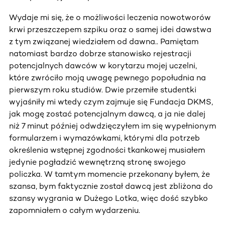
Wydaje mi się, że o możliwości leczenia nowotworów
krwi przeszczepem szpiku oraz o samej idei dawstwa
z tym związanej wiedziałem od dawna.. Pamiętam
natomiast bardzo dobrze stanowisko rejestracji
potencjalnych dawców w korytarzu mojej uczelni,
które zwróciło moją uwagę pewnego popołudnia na
pierwszym roku studiów. Dwie przemiłe studentki
wyjaśniły mi wtedy czym zajmuje się Fundacja DKMS,
jak mogę zostać potencjalnym dawcą, a ja nie dalej
niż 7 minut później odwdzięczyłem im się wypełnionym
formularzem i wymazówkami, którymi dla potrzeb
określenia wstępnej zgodności tkankowej musiałem
jedynie pogładzić wewnętrzną stronę swojego
policzka. W tamtym momencie przekonany byłem, że
szansa, bym faktycznie został dawcą jest zbliżona do
szansy wygrania w Dużego Lotka, więc dość szybko
zapomniałem o całym wydarzeniu.