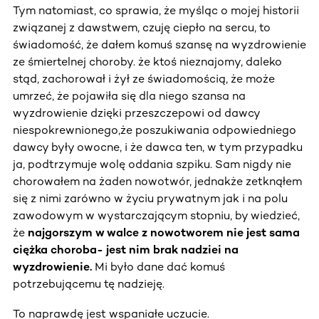
Tym natomiast, co sprawia, że myśląc o mojej historii
związanej z dawstwem, czuję ciepło na sercu, to
świadomość, że dałem komuś szansę na wyzdrowienie
ze śmiertelnej choroby. że ktoś nieznajomy, daleko
stąd, zachorował i żył ze świadomością, że może
umrzeć, że pojawiła się dla niego szansa na
wyzdrowienie dzięki przeszczepowi od dawcy
niespokrewnionego,że poszukiwania odpowiedniego
dawcy były owocne, i że dawca ten, w tym przypadku
ja, podtrzymuje wolę oddania szpiku. Sam nigdy nie
chorowałem na żaden nowotwór, jednakże zetknąłem
się z nimi zarówno w życiu prywatnym jak i na polu
zawodowym w wystarczającym stopniu, by wiedzieć,
że
najgorszym w walce z nowotworem nie jest sama
ciężka choroba- jest nim brak nadziei na
wyzdrowienie.
Mi było dane dać komuś
potrzebującemu tę nadzieję.
To naprawdę jest wspaniałe uczucie.