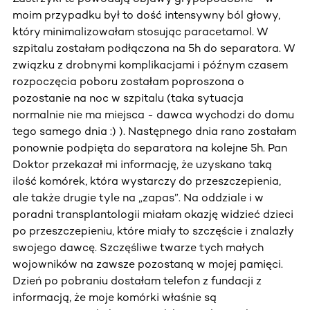
moim przypadku był to dość intensywny ból głowy,
który minimalizowałam stosując paracetamol. W
szpitalu zostałam podłączona na 5h do separatora. W
związku z drobnymi komplikacjami i późnym czasem
rozpoczęcia poboru zostałam poproszona o
pozostanie na noc w szpitalu (taka sytuacja
normalnie nie ma miejsca - dawca wychodzi do domu
tego samego dnia :) ). Następnego dnia rano zostałam
ponownie podpięta do separatora na kolejne 5h. Pan
Doktor przekazał mi informację, że uzyskano taką
ilość komórek, która wystarczy do przeszczepienia,
ale także drugie tyle na „zapas”. Na oddziale i w
poradni transplantologii miałam okazję widzieć dzieci
po przeszczepieniu, które miały to szczęście i znalazły
swojego dawcę. Szczęśliwe twarze tych małych
wojowników na zawsze pozostaną w mojej pamięci.
Dzień po pobraniu dostałam telefon z fundacji z
informacją, że moje komórki właśnie są