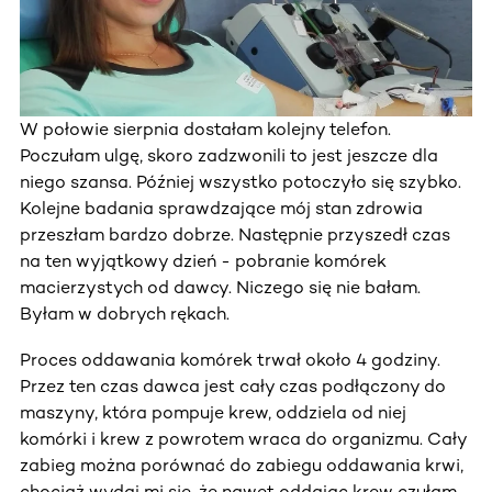
W połowie sierpnia dostałam kolejny telefon.
Poczułam ulgę, skoro zadzwonili to jest jeszcze dla
niego szansa. Później wszystko potoczyło się szybko.
Kolejne badania sprawdzające mój stan zdrowia
przeszłam bardzo dobrze. Następnie przyszedł czas
na ten wyjątkowy dzień - pobranie komórek
macierzystych od dawcy. Niczego się nie bałam.
Byłam w dobrych rękach.
Proces oddawania komórek trwał około 4 godziny.
Przez ten czas dawca jest cały czas podłączony do
maszyny, która pompuje krew, oddziela od niej
komórki i krew z powrotem wraca do organizmu. Cały
zabieg można porównać do zabiegu oddawania krwi,
chociaż wydaj mi się, że nawet oddając krew czułam