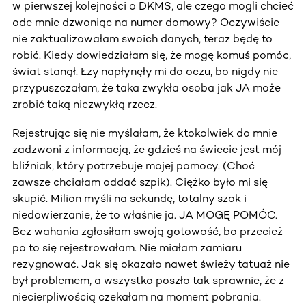
w pierwszej kolejności o DKMS, ale czego mogli chcieć
ode mnie dzwoniąc na numer domowy? Oczywiście
nie zaktualizowałam swoich danych, teraz będę to
robić. Kiedy dowiedziałam się, że mogę komuś pomóc,
świat stanął. Łzy napłynęły mi do oczu, bo nigdy nie
przypuszczałam, że taka zwykła osoba jak JA może
zrobić taką niezwykłą rzecz.
Rejestrując się nie myślałam, że ktokolwiek do mnie
zadzwoni z informacją, że gdzieś na świecie jest mój
bliźniak, który potrzebuje mojej pomocy. (Choć
zawsze chciałam oddać szpik). Ciężko było mi się
skupić. Milion myśli na sekundę, totalny szok i
niedowierzanie, że to właśnie ja. JA MOGĘ POMÓC.
Bez wahania zgłosiłam swoją gotowość, bo przecież
po to się rejestrowałam. Nie miałam zamiaru
rezygnować. Jak się okazało nawet świeży tatuaż nie
był problemem, a wszystko poszło tak sprawnie, że z
niecierpliwością czekałam na moment pobrania.