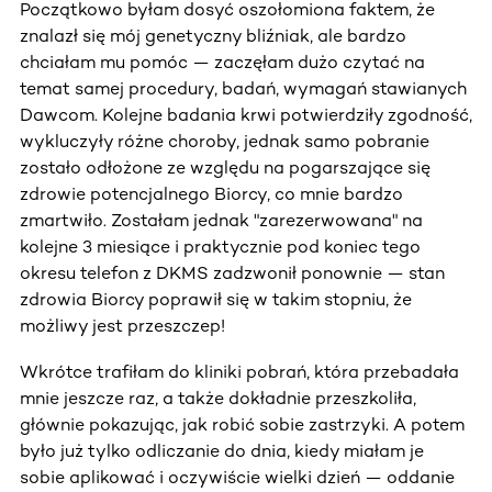
Początkowo byłam dosyć oszołomiona faktem, że
znalazł się mój genetyczny bliźniak, ale bardzo
chciałam mu pomóc — zaczęłam dużo czytać na
temat samej procedury, badań, wymagań stawianych
Dawcom. Kolejne badania krwi potwierdziły zgodność,
wykluczyły różne choroby, jednak samo pobranie
zostało odłożone ze względu na pogarszające się
zdrowie potencjalnego Biorcy, co mnie bardzo
zmartwiło. Zostałam jednak "zarezerwowana" na
kolejne 3 miesiące i praktycznie pod koniec tego
okresu telefon z DKMS zadzwonił ponownie — stan
zdrowia Biorcy poprawił się w takim stopniu, że
możliwy jest przeszczep!
Wkrótce trafiłam do kliniki pobrań, która przebadała
mnie jeszcze raz, a także dokładnie przeszkoliła,
głównie pokazując, jak robić sobie zastrzyki. A potem
było już tylko odliczanie do dnia, kiedy miałam je
sobie aplikować i oczywiście wielki dzień — oddanie